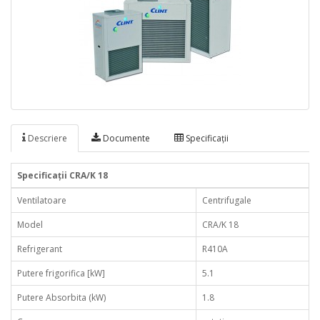
Descriere
Documente
Specificaţii
Specificaţii CRA/K 18
Ventilatoare
Centrifugale
Model
CRA/K 18
Refrigerant
R410A
Putere frigorifica [kW]
5.1
Putere Absorbita (kW)
1.8