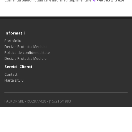
Comanda telefonic sau cere informatii suplimentare
+40 785 213 624
Informaţii
Portofoliu
Decizie Protectia Mediului
Politica de confidentialitate
Decizie Protectia Mediului
Servicii Clienţi
Contact
Harta sitului
FALKOR SRL - RO2977428 - J15/216/1993