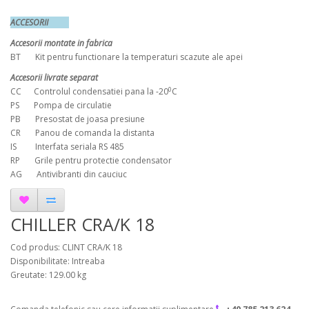
ACCESORII
Accesorii montate in fabrica
BT Kit pentru functionare la temperaturi scazute ale apei
Accesorii livrate separat
0
CC Controlul condensatiei pana la -20
C
PS Pompa de circulatie
PB Presostat de joasa presiune
CR Panou de comanda la distanta
IS Interfata seriala RS 485
RP Grile pentru protectie condensator
AG Antivibranti din cauciuc
CHILLER CRA/K 18
Cod produs: CLINT CRA/K 18
Disponibilitate: Intreaba
Greutate: 129.00 kg