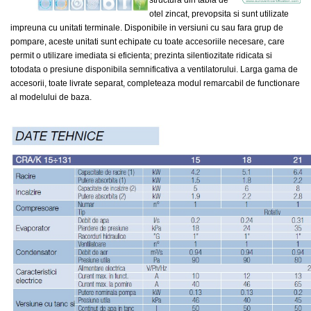
structura din tabla de
otel zincat, prevopsita si sunt utilizate
impreuna cu unitati terminale.
Disponibile in versiuni cu sau fara grup de
pompare, aceste unitati sunt echipate cu toate accesoriile necesare, care
permit o utilizare imediata si eficienta; prezinta silentiozitate ridicata si
totodata o presiune disponibila semnificativa a ventilatorului.
Larga gama de
accesorii, toate livrate separat, completeaza modul remarcabil de functionare
al modelului de baza.