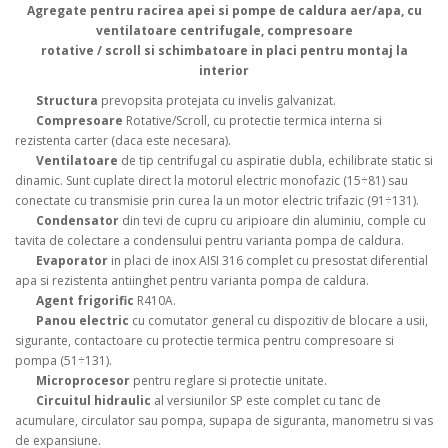
Agregate pentru racirea apei si pompe de caldura aer/apa, cu
ventilatoare centrifugale, compresoare
rotative / scroll si schimbatoare in placi pentru montaj la
interior
Structura
prevopsita protejata cu invelis galvanizat.
Compresoare
Rotative/Scroll, cu protectie termica interna si
rezistenta carter (daca este necesara).
Ventilatoare
de tip centrifugal cu aspiratie dubla, echilibrate static si
dinamic. Sunt cuplate direct la motorul electric monofazic (15÷81) sau
conectate cu transmisie prin curea la un motor electric trifazic (91÷131).
Condensator
din tevi de cupru cu aripioare din aluminiu, comple cu
tavita de colectare a condensului pentru varianta pompa de caldura.
Evaporator
in placi de inox AISI 316 complet cu presostat diferential
apa si rezistenta antiinghet pentru varianta pompa de caldura.
Agent frigorific
R410A.
Panou electric
cu comutator general cu dispozitiv de blocare a usii,
sigurante, contactoare cu protectie termica pentru compresoare si
pompa (51÷131).
Microprocesor
pentru reglare si protectie unitate.
Circuitul hidraulic
al versiunilor SP este complet cu tanc de
acumulare, circulator sau pompa, supapa de siguranta, manometru si vas
de expansiune.