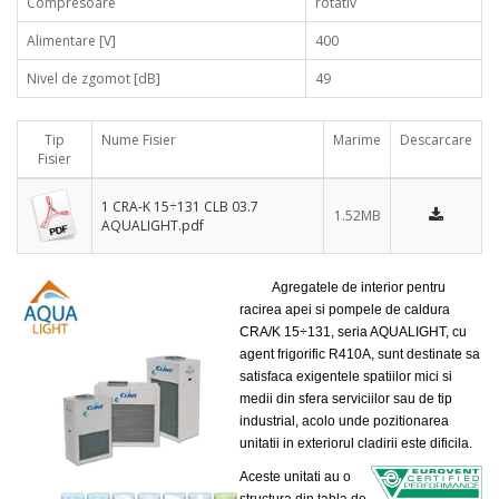
Compresoare
rotativ
Alimentare [V]
400
Nivel de zgomot [dB]
49
Tip
Nume Fisier
Marime
Descarcare
Fisier
1 CRA-K 15÷131 CLB 03.7
1.52MB
AQUALIGHT.pdf
Agregatele de interior pentru
racirea apei si pompele de caldura
CRA/K 15÷131, seria AQUALIGHT, cu
agent frigorific R410A, sunt destinate sa
satisfaca exigentele spatiilor mici si
medii din sfera serviciilor sau de tip
industrial, acolo unde pozitionarea
unitatii in exteriorul cladirii este dificila.
Aceste unitati au o