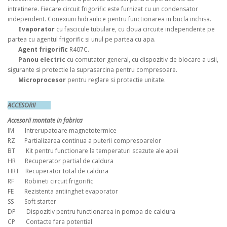
intretinere. Fiecare circuit frigorific este furnizat cu un condensator
independent. Conexiuni hidraulice pentru functionarea in bucla inchisa.
Evaporator
cu fascicule tubulare, cu doua circuite independente pe
partea cu agentul frigorific si unul pe partea cu apa.
Agent frigorific
R407C.
Panou electric
cu comutator general, cu dispozitiv de blocare a usii,
sigurante si protectie la suprasarcina pentru compresoare.
Microprocesor
pentru reglare si protectie unitate.
ACCESORII
Accesorii montate in fabrica
IM Intrerupatoare magnetotermice
RZ Partializarea continua a puterii compresoarelor
BT Kit pentru functionare la temperaturi scazute ale apei
HR Recuperator partial de caldura
HRT Recuperator total de caldura
RF Robineti circuit frigorific
FE Rezistenta antiinghet evaporator
SS Soft starter
DP Dispozitiv pentru functionarea in pompa de caldura
CP Contacte fara potential