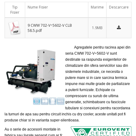
Tip
Nume Fisier
Marime
Descarcare
Fisier
9 CWW 702-V÷5602-V CLB
1.9MB
58.5.pdf
Agregatele pentru racirea apei din
seria CWW 702-V÷5602-V sunt
destinate sa raspunda exigentelor de
climatizare din sfera serviciilor sau din
sistemele industriale, ce necesita o
putere mare si in care sarcina termica
impune mai multe grade de partializare
a puterii furnizate. Echipate cu
compresoare cu surub de ultima
generatie, schimbatoare cu fascicule
tubulare si conexiuni pentru racordarea
la turnuri de apa sau pentru circuit inchis cu dry cooler, aceste unitati pot fi
produse chiar si in varianta super-silentioasa.
Au o serie de accesorii montate in
fabrica sau livrate separat cum ar fi: