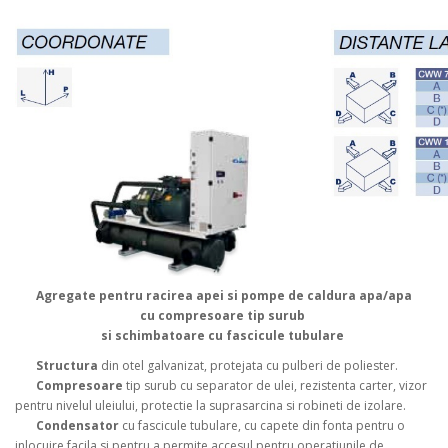
Agregate pentru racirea apei si pompe de caldura apa/apa
cu
compresoare tip surub
si
schimbatoare cu fascicule tubulare
Structura
din otel galvanizat, protejata cu pulberi de poliester.
Compresoare
tip surub cu separator de ulei, rezistenta carter, vizor
pentru nivelul uleiului, protectie la suprasarcina si robineti de izolare.
Condensator
cu fascicule tubulare, cu capete din fonta pentru o
inlocuire facila si pentru a permite accesul pentru operatiunile de