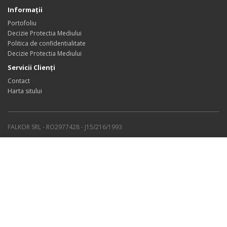
Informaţii
Portofoliu
Decizie Protectia Mediului
Politica de confidentialitate
Decizie Protectia Mediului
Servicii Clienţi
Contact
Harta sitului
FALKOR SRL - RO2977428 - J15/216/1993