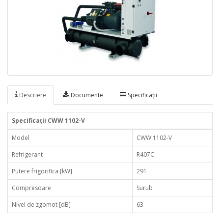
Descriere
Documente
Specificaţii
Specificaţii CWW 1102-V
Model
CWW 1102-V
Refrigerant
R407C
Putere frigorifica [kW]
291
Compresoare
Surub
Nivel de zgomot [dB]
63