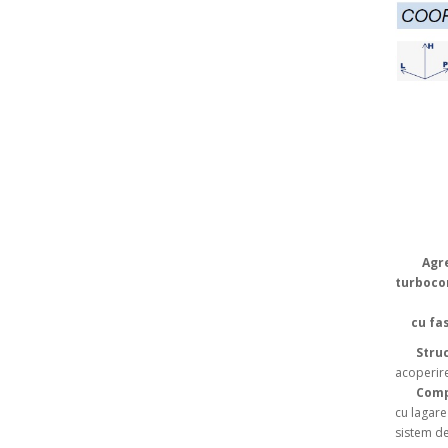
Agr
turboco
cu fa
Stru
acoperire
Com
cu lagare
sistem de