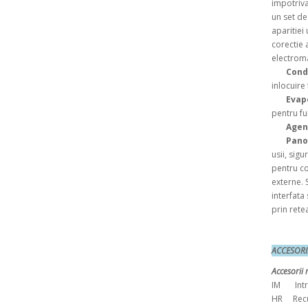
impotriva
un set de
aparitiei
corectie a
electrom
Cond
inlocuire 
Evap
pentru fu
Agent
Panou
usii, sigu
pentru co
externe. 
interfata
prin rete
ACCES
Accesorii 
IM Intr
HR Recup