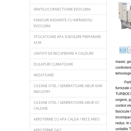
VENTILOCONVECTOARE EVOCLIMA
PANOURI RADIANTE CU INFRAROSU
EVOCLIMA
STOCATOARE APA SI BOILERE PREPARARE
ACM
UNITATI DE RECUPERARE A CALDURII
masei, ge
DULAPURI CLIMATIZARE
controler
tehnologi
ARZATOARE
Partiali
CAZANE OTEL / GENERATOARE ABUR IVAR
furnizate
INDUSTRY
TURBOCOR
ungere, ge
CAZANE OTEL / GENERATOARE ABUR ICI
control e
CALDAIE
fascicule 
incomparab
AEROTERME CU APA CALDA / RECE AREO
redus. In 
unitatile
AEROTERME GAZ