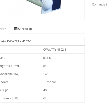
Comanda te
iere
Specificaţii
icaţii CWW/TTY 4102-1
CWW/TTY 4102-1
rant
R134a
rigorifica [kW]
840
Absorbita (kW)
148
soare
Turbocor
are [V]
400
e zgomot [dB]
67