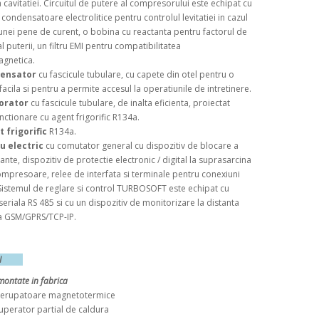
 cavitatiei. Circuitul de putere al compresorului este echipat cu
 condensatoare electrolitice pentru controlul levitatiei in cazul
 unei pene de curent, o bobina cu reactanta pentru factorul de
l puterii, un filtru EMI pentru compatibilitatea
agnetica.
ensator
cu fascicule tubulare, cu capete din otel pentru o
facila si pentru a permite accesul la operatiunile de intretinere.
orator
cu fascicule tubulare, de inalta eficienta, proiectat
nctionare cu agent frigorific R134a.
 frigorific
R134a.
 electric
cu comutator general cu dispozitiv de blocare a
rante, dispozitiv de protectie electronic / digital la suprasarcina
mpresoare, relee de interfata si terminale pentru conexiuni
Sistemul de reglare si control TURBOSOFT este echipat cu
 seriala RS 485 si cu un dispozitiv de monitorizare la distanta
a GSM/GPRS/TCP-IP.
ORII
montate in fabrica
erupatoare magnetotermice
erator partial de caldura