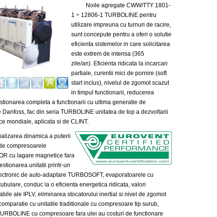
Noile agregate CWW/TTY 1801-
1 ÷ 12806-1 TURBOLINE pentru
utilizare impreuna cu turnuri de racire,
sunt concepute pentru a oferi o solutie
eficienta sistemelor in care solicitarea
este extrem de intensa (365
zile/an).
Eficienta ridicata la incarcari
partiale, curentii mici de pornire (soft
start inclus), nivelul de zgomot scazut
in timpul functionarii, reducerea
stionarea completa a functionarii cu ultima generatie de
e Danfoss, fac din seria TURBOLINE unitatea de top a dezvoltarii
ce mondiale, aplicata si de CLINT.
zarea dinamica a puterii
 de compresoarele
 cu lagare magnetice fara
stionarea unitatii printr-un
lectronic de auto-adaptare TURBOSOFT, evaporatoarele cu
tubulare, conduc la o eficienta energetica ridicata, valori
ile ale IPLV, eliminarea stocatorului inertial si nivel de zgomot
comparatie cu unitatile traditionale cu compresoare tip surub,
 TURBOLINE cu compresoare fara ulei au costuri de functionare