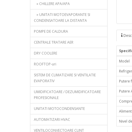
» CHILLERE APA/APA
» UNITATI MOTOEVAPORANTE SI
CONDENSATOARE LA DISTANTA
POMPE DE CALDURA
Descr
CENTRALE TRATARE AER
Specif
DRY COOLERE
Model
ROOFTOP-uri
Refrige
SISTEM DE CLIMATIZARE SI VENTILATIE
EVAPORATIV
Putere f
Putere 
UMIDIFICATOARE / DEZUMIDIFICATOARE
PROFESIONALE
Compre
UNITATI MOTOCONDENSANTE
Aliment
AUTOMATIZARI HVAC
Nivel d
VENTILOCONVECTOARE CLINT