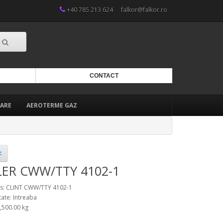
+40 785 213 624
falkor@falkor.ro
CONTACT
ARE
AEROTERME GAZ
LER CWW/TTY 4102-1
s: CLINT CWW/TTY 4102-1
tate: Intreaba
3,500.00 kg