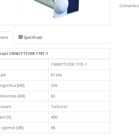
Comanda te
iere
Specificaţii
icaţii CWW/TTY/DR 1701-1
CWW/TTY/DR 1701-1
rant
R134a
rigorifica [kW]
336
Absorbita (kW)
83
soare
Turbocor
are [V]
400
e zgomot [dB]
66