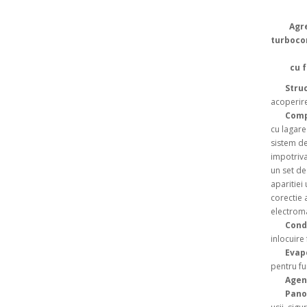
Agr
turboco
cu 
Stru
acoperire
Com
cu lagare
sistem de
impotriva
un set de
aparitiei
corectie a
electrom
Cond
inlocuire 
Evap
pentru fu
Agent
Panou