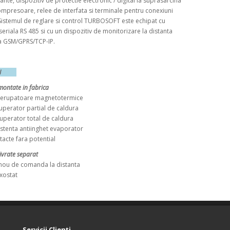
rante, dispozitiv de protectie electronic / digital la suprasarcina
mpresoare, relee de interfata si terminale pentru conexiuni
Sistemul de reglare si control TURBOSOFT este echipat cu
 seriala RS 485 si cu un dispozitiv de monitorizare la distanta
a GSM/GPRS/TCP-IP.
ORII
montate in fabrica
erupatoare magnetotermice
erator partial de caldura
perator total de caldura
tenta antiinghet evaporator
cte fara potential
livrate separat
u de comanda la distanta
ostat
Servicii Clienţi