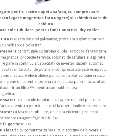
egate pentru racirea apei apa/apa, cu compresoare
r (cu lagare magnetice fara ungere) si schimbatoare de
caldura
fascicule tubulare, pentru functionare cu dry cooler
ctura
realizata din otel galvanizat, protejata suplimentar prin
 cu pulberi de poliester.
presoare
centrifugale cu turbina dubla Turbocor, fara ungere,
 magnetice, protectie termica, robineti de refulare si aspiratie,
 reglare in continuu a capacitatii cu inverter, sistem automat
 cavitatiei. Circuitul de putere al compresorului este echipat cu
 condensatoare electrolitice pentru controlul levitatiei in cazul
 unei pene de curent, o bobina cu reactanta pentru factorul de
l puterii, un filtru EMI pentru compatibilitatea
agnetica.
ensator
cu fascicule tubulare, cu capete din otel pentru o
facila si pentru a permite accesul la operatiunile de intretinere.
orator
cu fascicule tubulare, de inalta eficienta, proiectat
nctionare cu agent frigorific R134a.
 frigorific
R134a.
 electric
cu comutator general cu dispozitiv de blocare a