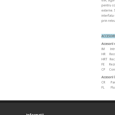
usii, sigu
pentru co
externe. 
interfata
prin rete
ACCES
Accesorii 
IM Intr
HR Recup
HRT Recu
FE Rezis
CP Conta
Accesorii 
CR Pano
FL Flux
Informaţii