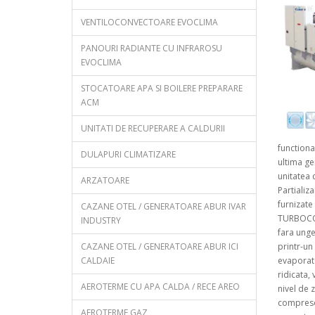
VENTILOCONVECTOARE EVOCLIMA
PANOURI RADIANTE CU INFRAROSU
EVOCLIMA
STOCATOARE APA SI BOILERE PREPARARE
ACM
UNITATI DE RECUPERARE A CALDURII
functiona
DULAPURI CLIMATIZARE
ultima ge
unitatea 
ARZATOARE
Partializ
furnizat
CAZANE OTEL / GENERATOARE ABUR IVAR
TURBOCOR
INDUSTRY
fara unge
CAZANE OTEL / GENERATOARE ABUR ICI
printr-u
CALDAIE
evaporato
ridicata, 
AEROTERME CU APA CALDA / RECE AREO
nivel de 
compresoa
AEROTERME GAZ