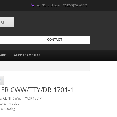
+40 785 213 624
falkor@falkor.ro
CONTACT
ARE
AEROTERME GAZ
LER CWW/TTY/DR 1701-1
s: CLINT CWW/TTY/DR 1701-1
tate: Intreaba
2,690.00 kg