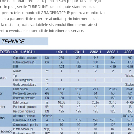
i de functionare reduse cu pana la 50% pe parcursul intregii
ri. In plus, seriile TURBOLINE sunt echipate standard cu un
r pentru telecomunicatii GSM/GPRS/TCP-IP pentru a monitoriza
enta parametrii de operare ai unitatii prin intermediul unei
 la distanta, toate variabilele sistemului fiind memorate si
entru eventualele operatii de intretinere si service.