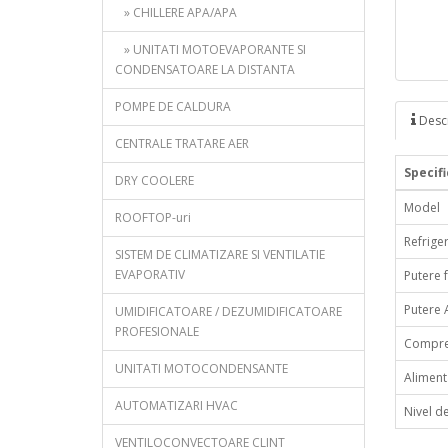
» CHILLERE APA/APA
» UNITATI MOTOEVAPORANTE SI
CONDENSATOARE LA DISTANTA
POMPE DE CALDURA
Descr
CENTRALE TRATARE AER
Specif
DRY COOLERE
Model
ROOFTOP-uri
Refrige
SISTEM DE CLIMATIZARE SI VENTILATIE
EVAPORATIV
Putere f
Putere 
UMIDIFICATOARE / DEZUMIDIFICATOARE
PROFESIONALE
Compre
UNITATI MOTOCONDENSANTE
Aliment
AUTOMATIZARI HVAC
Nivel d
VENTILOCONVECTOARE CLINT