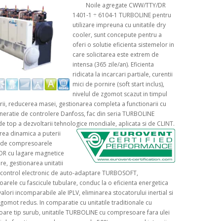
Noile agregate CWW/TTY/DR
1401-1 ÷ 6104-1 TURBOLINE pentru
utilizare impreuna cu unitatile dry
cooler, sunt concepute pentru a
oferi o solutie eficienta sistemelor in
care solicitarea este extrem de
intensa (365 zile/an). Eficienta
ridicata la incarcari partiale, curentii
mici de pornire (soft start inclus),
nivelul de zgomot scazut in timpul
rii, reducerea masei, gestionarea completa a functionarii cu
neratie de controlere Danfoss, fac din seria TURBOLINE
de top a dezvoltarii tehnologice mondiale, aplicata si de CLINT.
area dinamica a puterii
e de compresoarele
 cu lagare magnetice
re, gestionarea unitatii
n control electronic de auto-adaptare TURBOSOFT,
arele cu fascicule tubulare, conduc la o eficienta energetica
valori incomparabile ale IPLV, eliminarea stocatorului inertial si
zgomot redus. In comparatie cu unitatile traditionale cu
re tip surub, unitatile TURBOLINE cu compresoare fara ulei