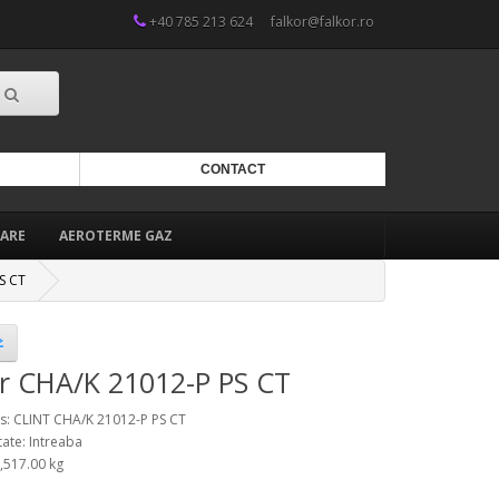
+40 785 213 624
falkor@falkor.ro
CONTACT
ARE
AEROTERME GAZ
S CT
er CHA/K 21012-P PS CT
: CLINT CHA/K 21012-P PS CT
tate: Intreaba
3,517.00 kg