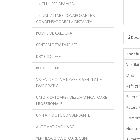
» CHILLERE APA/APA
» UNITATI MOTOEVAPORANTE SI
CONDENSATOARE LA DISTANTA
POMPE DE CALDURA
Descr
CENTRALE TRATARE AER
Specifi
DRY COOLERE
Ventila
ROOFTOP-uri
Model
SISTEM DE CLIMATIZARE SI VENTILATIE
EVAPORATIV
Refrige
Putere f
UMIDIFICATOARE / DEZUMIDIFICATOARE
PROFESIONALE
Putere 
UNITATI MOTOCONDENSANTE
Compre
AUTOMATIZARI HVAC
Numar C
VENTILOCONVECTOARE CLINT
Aliment