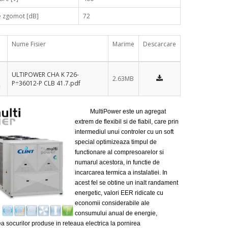
e zgomot [dB]
72
Nume Fisier
Marime
Descarcare
ULTIPOWER CHA K 726-
2.63MB
P÷36012-P CLB 41.7.pdf
MultiPower este un agregat
extrem de flexibil si de fiabil, care prin
intermediul unui controler cu un soft
special optimizeaza timpul de
functionare al compresoarelor si
numarul acestora, in functie de
incarcarea termica a instalatiei. In
acest fel se obtine un inalt randament
energetic, valori EER ridicate cu
economii considerabile ale
consumului anual de energie,
a socurilor produse in reteaua electrica la pornirea