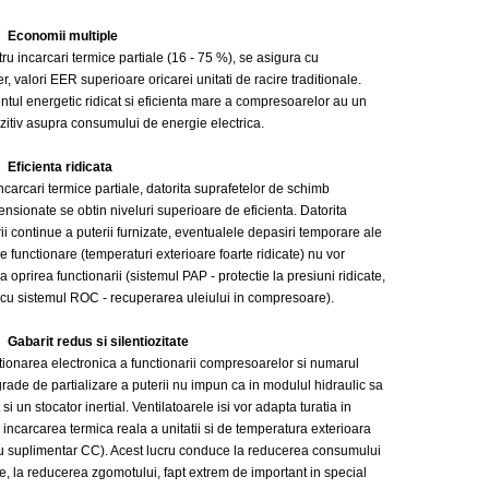
Economii multiple
carcari termice partiale (16 - 75 %), se asigura cu
, valori EER superioare oricarei unitati de racire traditionale.
ul energetic ridicat si eficienta mare a compresoarelor au un
zitiv asupra consumului de energie electrica.
Eficienta ridicata
ari termice partiale, datorita suprafetelor de schimb
nsionate se obtin niveluri superioare de eficienta. Datorita
rii continue a puterii furnizate, eventualele depasiri temporare ale
de functionare (temperaturi exterioare foarte ridicate) nu vor
 oprirea functionarii (sistemul PAP - protectie la presiuni ridicate,
cu sistemul ROC - recuperarea uleiului in compresoare).
Gabarit redus si silentiozitate
rea electronica a functionarii compresoarelor si numarul
rade de partializare a puterii nu impun ca in modulul hidraulic sa
 si un stocator inertial. Ventilatoarele isi vor adapta turatia in
 incarcarea termica reala a unitatii si de temperatura exterioara
u suplimentar CC). Acest lucru conduce la reducerea consumului
e, la reducerea zgomotului, fapt extrem de important in special