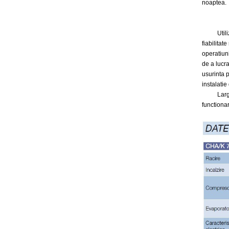
noaptea.
Utilizare
fiabilitat
operatiuni
de a lucr
usurinta p
instalatie 
Larga ga
functiona