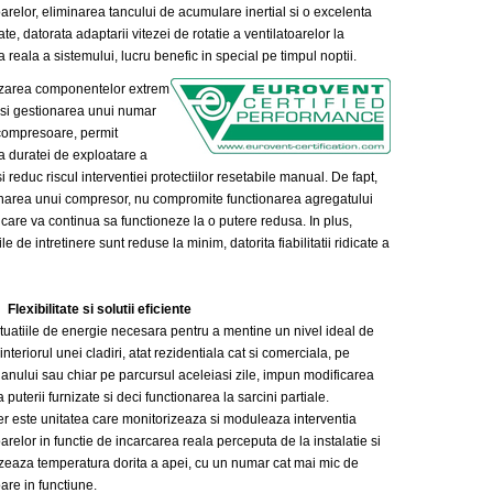
relor, eliminarea tancului de acumulare inertial si o excelenta
tate, datorata adaptarii vitezei de rotatie a ventilatoarelor la
 reala a sistemului, lucru benefic in special pe timpul noptii.
ea componentelor extrem
e si gestionarea unui numar
ompresoare, permit
a duratei de exploatare a
 si reduc riscul interventiei protectiilor resetabile manual. De fapt,
narea unui compresor, nu compromite functionarea agregatului
 care va continua sa functioneze la o putere redusa. In plus,
le de intretinere sunt reduse la minim, datorita fiabilitatii ridicate a
itate si solutii eficiente
ile de energie necesara pentru a mentine un nivel ideal de
 interiorul unei cladiri, atat rezidentiala cat si comerciala, pe
 anului sau chiar pe parcursul aceleiasi zile, impun modificarea
 puterii furnizate si deci functionarea la sarcini partiale.
r este unitatea care monitorizeaza si moduleaza interventia
elor in functie de incarcarea reala perceputa de la instalatie si
izeaza temperatura dorita a apei, cu un numar cat mai mic de
re in functiune.