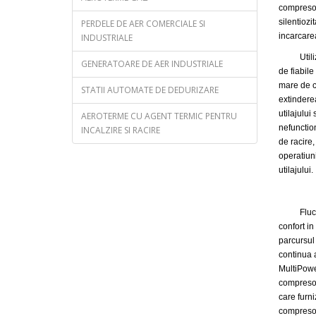
compresoa
silentiozi
PERDELE DE AER COMERCIALE SI
incarcarea
INDUSTRIALE
Utilizar
GENERATOARE DE AER INDUSTRIALE
de fiabil
mare de c
STATII AUTOMATE DE DEDURIZARE
extindere
utilajului
AEROTERME CU AGENT TERMIC PENTRU
nefunctio
INCALZIRE SI RACIRE
de racire,
operatiuni
utilajului.
Flexibil
Fluctuati
confort in
parcursul
continua a
MultiPowe
compresoar
care furn
compresoa