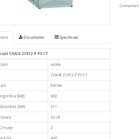
Comanda te
iere
Documente
Specificaţii
caţii CHA/K 21012-P PS CT
toare
axiale
CHA/K 21012-P PS CT
rant
R410A
rigorifica [kW]
602
Absorbita (kW)
211
soare
Scroll
ircuite
2
are [V]
400