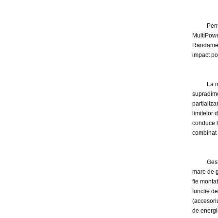
Pentru in
MultiPower
Randament
impact po
La incarc
supradime
partializa
limitelor 
conduce la
combinat 
Gestiona
mare de g
fie montat
functie de
(accesori
de energi