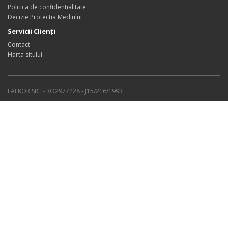
Politica de confidentialitate
Decizie Protectia Mediului
Servicii Clienţi
Contact
Harta sitului
FALKOR SRL - RO2977428 - J15/216/1993