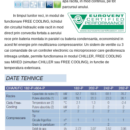
apa racita, in mod continuu, pe tot
parcursul anului.
In timpul lunilor reci, in modul de
functionare FREE COOLING, lichidul
din circuitul hidraulic este racit in mod
direct prin convectia fortata a aerului
rece prin bateria montata in paralel cu bateria condensanta, economisind in
acest fel energie prin neutilizarea compresoarelor. Un sistem de ventile cu 3
cai comandate de un controler electronic cu microprocesor care gestioneaza
intreaga unitate, permite functionarea in modul CHILLER, FREE COOLING
sau MIXED (simultan CHILLER sau FREE COOLING), in functie de
temperatura exterioara.