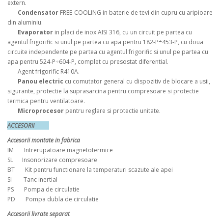
extern.
Condensator
FREE-COOLING in baterie de tevi din cupru cu aripioare
din aluminiu.
Evaporator
in placi de inox AISI 316, cu un circuit pe partea cu
agentul frigorific si unul pe partea cu apa pentru 182-P÷453-P, cu doua
circuite independente pe partea cu agentul frigorific si unul pe partea cu
apa pentru 524-P÷604-P, complet cu presostat diferential.
Agent frigorific R410A.
Panou electric
cu comutator general cu dispozitiv de blocare a usii,
sigurante, protectie la suprasarcina pentru compresoare si protectie
termica pentru ventilatoare.
Microprocesor
pentru reglare si protectie unitate.
ACCESORII
Accesorii montate in fabrica
IM Intrerupatoare magnetotermice
SL Insonorizare compresoare
BT Kit pentru functionare la temperaturi scazute ale apei
SI Tanc inertial
PS Pompa de circulatie
PD Pompa dubla de circulatie
Accesorii livrate separat