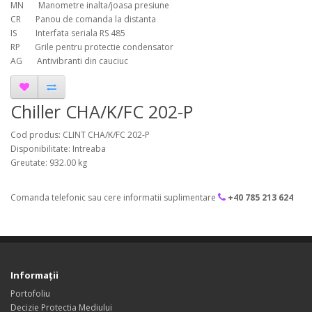
MN Manometre inalta/joasa presiune
CR Panou de comanda la distanta
IS Interfata seriala RS 485
RP Grile pentru protectie condensator
AG Antivibranti din cauciuc
Chiller CHA/K/FC 202-P
Cod produs: CLINT CHA/K/FC 202-P
Disponibilitate: Intreaba
Greutate: 932.00 kg
Comanda telefonic sau cere informatii suplimentare
+40 785 213 624
Informaţii
Portofoliu
Decizie Protectia Mediului