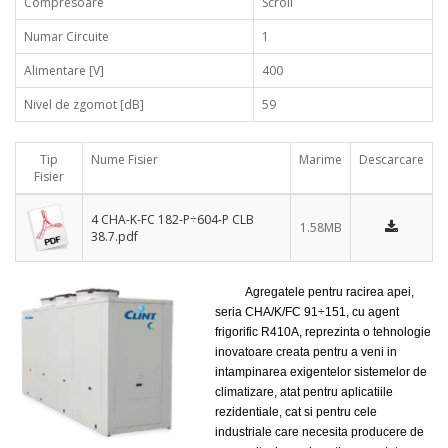
Compresoare
Scroll
Numar Circuite
1
Alimentare [V]
400
Nivel de zgomot [dB]
59
Tip
Nume Fisier
Marime
Descarcare
Fisier
4 CHA-K-FC 182-P÷604-P CLB
1.58MB
38.7.pdf
Agregatele pentru racirea apei,
seria CHA/K/FC 91÷151, cu agent
frigorific R410A, reprezinta o tehnologie
inovatoare creata pentru a veni in
intampinarea exigentelor sistemelor de
climatizare, atat pentru aplicatiile
rezidentiale, cat si pentru cele
industriale care necesita producere de