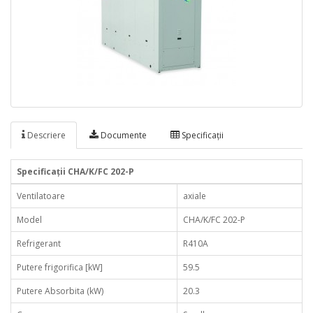
Descriere
Documente
Specificaţii
Specificaţii CHA/K/FC 202-P
Ventilatoare
axiale
Model
CHA/K/FC 202-P
Refrigerant
R410A
Putere frigorifica [kW]
59.5
Putere Absorbita (kW)
20.3