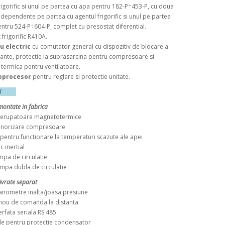
rigorific si unul pe partea cu apa pentru 182-P÷453-P, cu doua
independente pe partea cu agentul frigorific si unul pe partea
ntru 524-P÷604-P, complet cu presostat diferential.
igorific R410A.
u electric
cu comutator general cu dispozitiv de blocare a
urante, protectie la suprasarcina pentru compresoare si
 termica pentru ventilatoare.
oprocesor
pentru reglare si protectie unitate.
ORII
montate in fabrica
erupatoare magnetotermice
norizare compresoare
ntru functionare la temperaturi scazute ale apei
inertial
 de circulatie
 dubla de circulatie
livrate separat
metre inalta/joasa presiune
u de comanda la distanta
fata seriala RS 485
 pentru protectie condensator