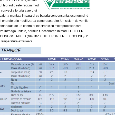
re FREE COOLING, lichidul
tul hidraulic este racit in mod
n convectia fortata a aerului
 bateria montata in paralel cu bateria condensanta, economisind
el energie prin neutilizarea compresoarelor. Un sistem de ventile
comandate de un controler electronic cu microprocesor care
za intreaga unitate, permite functionarea in modul CHILLER,
LING sau MIXED (simultan CHILLER sau FREE COOLING), in
e temperatura exterioara.