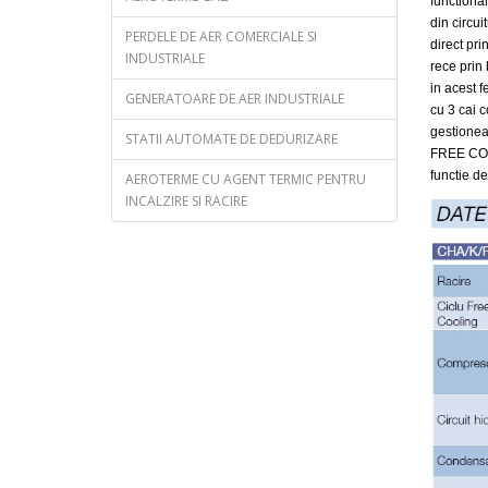
functiona
din circui
PERDELE DE AER COMERCIALE SI
direct pri
INDUSTRIALE
rece prin
in acest f
GENERATOARE DE AER INDUSTRIALE
cu 3 cai 
gestionea
STATII AUTOMATE DE DEDURIZARE
FREE COO
functie d
AEROTERME CU AGENT TERMIC PENTRU
INCALZIRE SI RACIRE