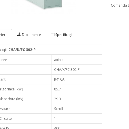
Comanda te
iere
Documente
Specificaţii
caţii CHA/K/FC 302-P
toare
axiale
CHA/K/FC 302-P
rant
R410A
rigorifica [kW]
85.7
Absorbita (kW)
29.3
soare
Scroll
ircuite
1
are [V]
400