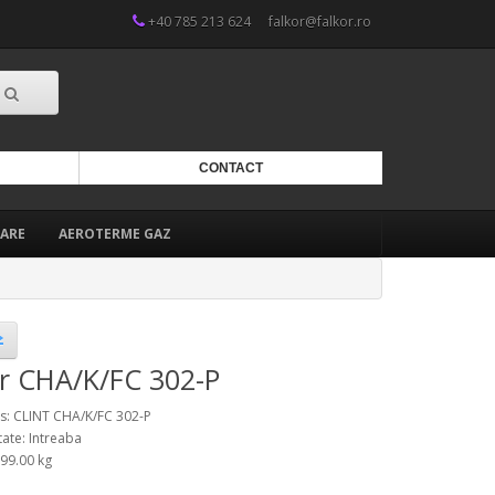
+40 785 213 624
falkor@falkor.ro
CONTACT
ARE
AEROTERME GAZ
er CHA/K/FC 302-P
: CLINT CHA/K/FC 302-P
tate: Intreaba
999.00 kg