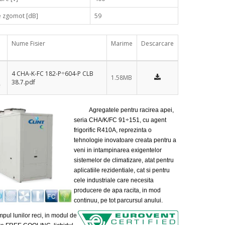
e zgomot [dB]
59
Nume Fisier
Marime
Descarcare
4 CHA-K-FC 182-P÷604-P CLB
1.58MB
38.7.pdf
Agregatele pentru racirea apei,
seria CHA/K/FC 91÷151, cu agent
frigorific R410A, reprezinta o
tehnologie inovatoare creata pentru a
veni in intampinarea exigentelor
sistemelor de climatizare, atat pentru
aplicatiile rezidentiale, cat si pentru
cele industriale care necesita
producere de apa racita, in mod
continuu, pe tot parcursul anului.
 lunilor reci, in modul de