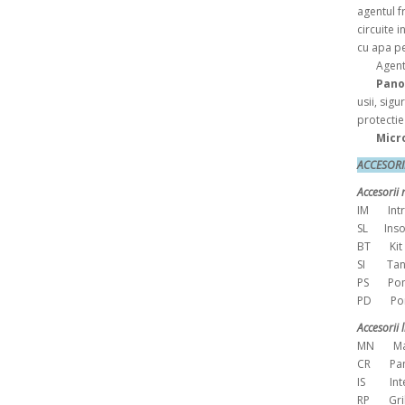
agentul f
circuite 
cu apa pe
Agent fr
Pano
usii, sig
protectie
Micr
ACCES
Accesorii 
IM Intr
SL Inso
BT Kit pe
SI Tanc 
PS Pompa
PD Pompa
Accesorii 
MN Mano
CR Pano
IS Inter
RP Grile