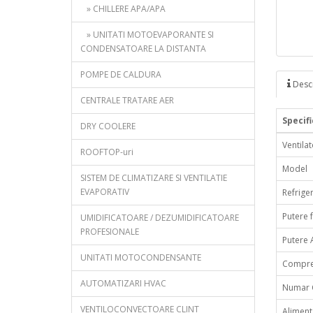
» CHILLERE APA/APA
» UNITATI MOTOEVAPORANTE SI
CONDENSATOARE LA DISTANTA
POMPE DE CALDURA
Descr
CENTRALE TRATARE AER
Specifi
DRY COOLERE
Ventila
ROOFTOP-uri
Model
SISTEM DE CLIMATIZARE SI VENTILATIE
EVAPORATIV
Refrige
Putere f
UMIDIFICATOARE / DEZUMIDIFICATOARE
PROFESIONALE
Putere 
UNITATI MOTOCONDENSANTE
Compre
AUTOMATIZARI HVAC
Numar C
VENTILOCONVECTOARE CLINT
Aliment