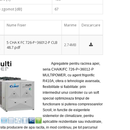
e zgomot [dB]
67
Nume Fisier
Marime
Descarcare
5 CHA K FC 726-P÷36012-P CLB
2.74MB
48.7.pdf
Agregatele pentru racirea apei,
seria CHA/K/FC 726-P÷36012-P
MULTIPOWER, cu agent frigorific
R410A, ofera o tehnologie avansata,
flexibilitate si fiabilitate: prin
intermediul unui controler cu un soft
special optimizeaza timpul de
functionare si puterea compresoarelor
Scroll, in functie de exigentele
sistemelor de climatizare, pentru
aplicatiile rezidentiale sau industriale,
sita producere de apa racita, in mod continuu, pe tot parcursul