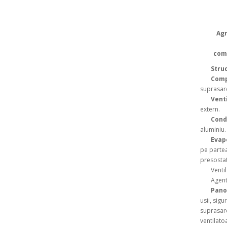
Agr
comp
Stru
Com
suprasarc
Vent
extern.
Cond
aluminiu.
Evap
pe partea
presostat
Ventil t
Agent fr
Pano
usii, sig
suprasarc
ventilato