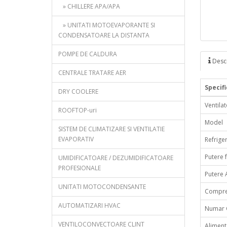
» CHILLERE APA/APA
» UNITATI MOTOEVAPORANTE SI
CONDENSATOARE LA DISTANTA
POMPE DE CALDURA
Descr
CENTRALE TRATARE AER
Specifi
DRY COOLERE
Ventila
ROOFTOP-uri
Model
SISTEM DE CLIMATIZARE SI VENTILATIE
EVAPORATIV
Refrige
Putere f
UMIDIFICATOARE / DEZUMIDIFICATOARE
PROFESIONALE
Putere 
UNITATI MOTOCONDENSANTE
Compre
AUTOMATIZARI HVAC
Numar C
VENTILOCONVECTOARE CLINT
Aliment