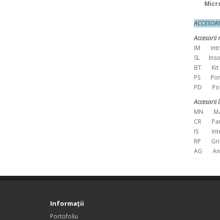
Micr
ACCES
Accesorii 
IM Intr
SL Inso
BT Kit pe
PS Pompa
PD Pompa
Accesorii 
MN Manom
CR Pano
IS Inter
RP Grile
AG Antiv
Informaţii
Portofoliu