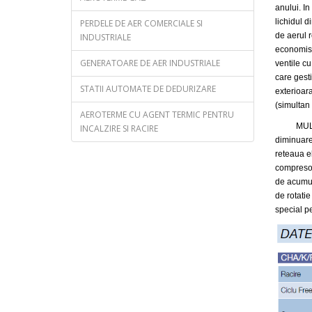
anului. I
lichidul d
PERDELE DE AER COMERCIALE SI
de aerul r
INDUSTRIALE
economisi
GENERATOARE DE AER INDUSTRIALE
ventile c
care gest
STATII AUTOMATE DE DEDURIZARE
exterioa
(simulta
AEROTERME CU AGENT TERMIC PENTRU
MULTIP
INCALZIRE SI RACIRE
diminuare
reteaua el
compresoa
de acumula
de rotatie
special pe