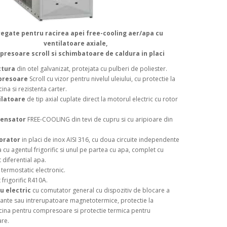
egate pentru racirea apei free-cooling aer/apa cu
ventilatoare axiale,
resoare scroll si
schimbatoare de caldura in placi
ctura
din otel galvanizat, protejata cu pulberi de poliester.
presoare
Scroll cu vizor pentru nivelul uleiului, cu protectie la
ina si rezistenta carter.
ilatoare
de tip axial cuplate direct la motorul electric cu rotor
ensator
FREE-COOLING din tevi de cupru si cu aripioare din
orator
in placi de inox AISI 316, cu doua circuite independente
 cu agentul frigorific si unul pe partea cu apa, complet cu
 diferential apa.
ermostatic electronic.
igorific R410A.
u electric
cu comutator general cu dispozitiv de blocare a
urante sau intrerupatoare magnetotermice, protectie la
ina pentru compresoare si protectie termica pentru
are.