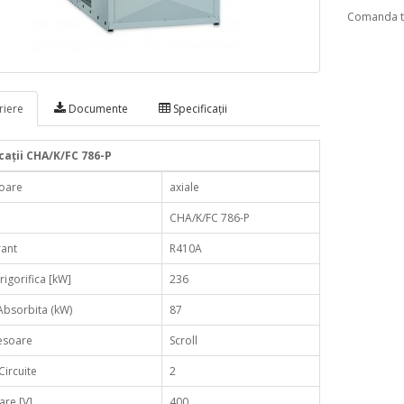
Comanda te
iere
Documente
Specificaţii
caţii CHA/K/FC 786-P
toare
axiale
CHA/K/FC 786-P
rant
R410A
rigorifica [kW]
236
Absorbita (kW)
87
soare
Scroll
ircuite
2
are [V]
400