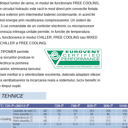
n timpul lunilor de iarna, in modul de functionare FREE COOLING,
in circuitul hidraulic este racit in mod direct prin convectie fortata
ece exterior prin intermediul bateriei condensante, in acest fel
nd energie prin neutilizarea compresoarelor. Un sistem de
u 3 cai comandate de un controler electronic cu microprocesor
ioneaza intreaga unitate permite, in functie de temperatura
ra, functionarea in modul CHILLER, FREE COOLING sau MIXED
n CHILLER si FREE COOLING).
OWER permite
a socurilor produse in
ectrica la pornirea
relor, eliminarea tancului
re inertial si o silentiozitate excelenta, datorata adaptarii vitezei
 a ventilatoarelor la incarcarea reala a sistemului, lucru benefic in
 timpul noptii.