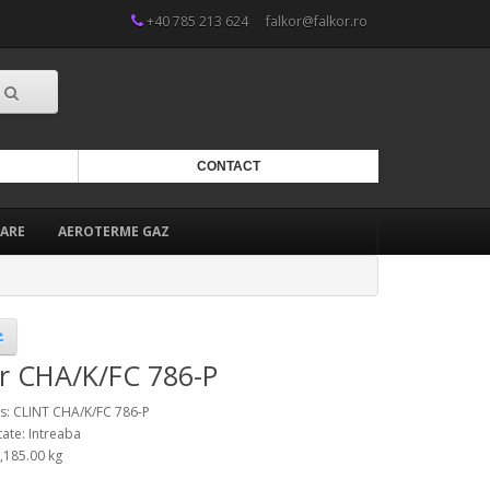
+40 785 213 624
falkor@falkor.ro
CONTACT
ARE
AEROTERME GAZ
er CHA/K/FC 786-P
: CLINT CHA/K/FC 786-P
tate: Intreaba
2,185.00 kg