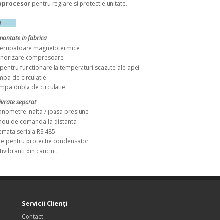
oprocesor
pentru reglare si protectie unitate.
ORII
montate in fabrica
erupatoare magnetotermice
norizare compresoare
ntru functionare la temperaturi scazute ale apei
 de circulatie
 dubla de circulatie
livrate separat
etre inalta / joasa presiune
u de comanda la distanta
fata seriala RS 485
 pentru protectie condensator
ibranti din cauciuc
Servicii Clienţi
Contact