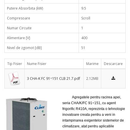
Putere Absorbita (kW)
9.5
Compresoare
Scroll
Numar Circuite
1
Alimentare [V]
400
Nivel de zgomot [dB]
51
Tip Fisier
Nume Fisier
Marime
Descarcare
3 CHA-K FC 91÷151 CLB 21.7.pdf
2.12MB
Agregatele pentru racirea apei,
seria CHA/K/FC 91÷151, cu agent
frigorific R410A, reprezinta o tehnologie
inovatoare creata pentru a veni in
intampinarea exigentelor sistemelor de
climatizare, atat pentru aplicatiile