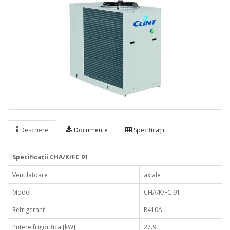
Descriere
Documente
Specificaţii
Specificaţii CHA/K/FC 91
Ventilatoare
axiale
Model
CHA/K/FC 91
Refrigerant
R410A
Putere frigorifica [kW]
27.9