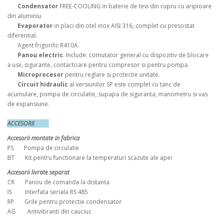
Condensator
FREE-COOLING in baterie de tevi din cupru cu aripioare
din aluminiu.
Evaporator
in placi din otel inox AISI 316, complet cu presostat
diferential.
Agent frigorific R410A.
Panou electric
. Include: comutator general cu dispozitiv de blocare
a usii, sigurante, contactoare pentru compresor si pentru pompa.
Microprocesor
pentru reglare si protectie unitate.
Circuit hidraulic
al versiunilor SP este complet cu tanc de
acumulare, pompa de circulatie, supapa de siguranta, manometru si vas
de expansiune.
ACCESORII
Accesorii montate in fabrica
PS Pompa de circulatie
BT Kit pentru functionare la temperaturi scazute ale apei
Accesorii livrate separat
CR Panou de comanda la distanta
IS Interfata seriala RS 485
RP Grile pentru protectie condensator
AG Antivibranti din cauciuc