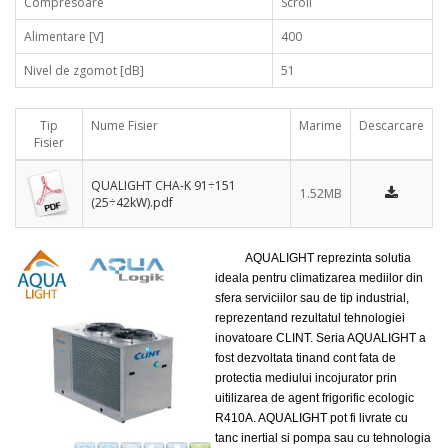
Compresoare
Scroll
Alimentare [V]
400
Nivel de zgomot [dB]
51
Tip
Nume Fisier
Marime
Descarcare
Fisier
QUALIGHT CHA-K 91÷151
1.52MB
(25÷42kW).pdf
AQUALIGHT reprezinta solutia
ideala pentru climatizarea mediilor din
sfera serviciilor sau de tip industrial,
reprezentand rezultatul tehnologiei
inovatoare CLINT. Seria AQUALIGHT a
fost dezvoltata tinand cont fata de
protectia mediului incojurator prin
uitilizarea de agent frigorific ecologic
R410A. AQUALIGHT pot fi livrate cu
tanc inertial si pompa sau cu tehnologia