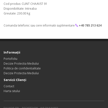
Cod produs: CLINT CHA/K/ST 91
Disponibilitate: Intreaba
Greutate: 230.00 kg
Comanda telefonic sau cere informatii suplimentare
+40 785 213 624
Informaţii
Portofoliu
Decizie Protectia Mediului
Politica de confidentialitate
Decizie Protectia Mediului
Servicii Clienţi
Contact
Harta sitului