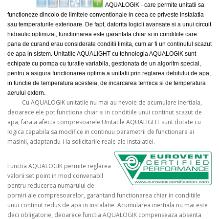
AQUALOGIK - care permite unitatii sa
functioneze dincolo de limitele conventionale in ceea ce priveste instalatia
sau temperaturile exterioare. De fapt, datorita logicii avansate si a unui circuit
hidraulic optimizat, functionarea este garantata chiar si in conditiile care
pana de curand erau considerate conditii limita, cum ar fi un continutul scazut
de apa in sistem. Unitatile AQUALIGHT cu tehnologia AQUALOGIK sunt
echipate cu pompa cu turatie variabila, gestionata de un algoritm special,
pentru a asigura functionarea optima a unitatii prin reglarea debitului de apa,
in functie de temperatura acesteia, de incarcarea termica si de temperatura
aerului extern.
Cu AQUALOGIK unitatile nu mai au nevoie de acumulare inertiala,
deoarece ele pot functiona chiar si in conditiile unui continut scazut de
apa, fara a afecta compresoarele.Unitatile AQUALIGHT sunt dotate cu
logica capabila sa modifice in continuu parametrii de functionare ai
masinii, adaptandu-i la solicitarile reale ale instalatiei.
Functia AQUALOGIK permite reglarea
valorii set point in mod convenabil
pentru reducerea numarului de
porniri ale compresoarelor, garantand functionarea chiar in conditiile
unui continut redus de apa in instalatie. Acumularea inertiala nu mai este
deci obligatorie, deoarece functia AQUALOGIK compenseaza absenta