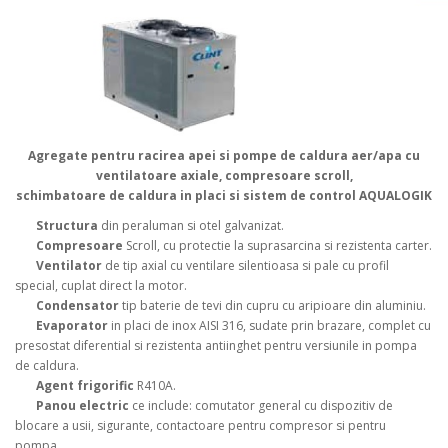
Agregate pentru racirea apei si pompe de caldura aer/apa cu
ventilatoare axiale, compresoare scroll
,
schimbatoare de caldura in placi si sistem de control AQUALOGIK
Structura
din peraluman si otel galvanizat.
Compresoare
Scroll, cu protectie la suprasarcina si rezistenta carter.
Ventilator
de tip axial cu ventilare silentioasa si pale cu profil
special, cuplat direct la motor.
Condensator
tip baterie de tevi din cupru cu aripioare din aluminiu.
Evaporator
in placi de inox AISI 316, sudate prin brazare, complet cu
presostat diferential si rezistenta antiinghet pentru versiunile in pompa
de caldura.
Agent frigorific
R410A.
Panou electric
ce include: comutator general cu dispozitiv de
blocare a usii, sigurante, contactoare pentru compresor si pentru
pompa.