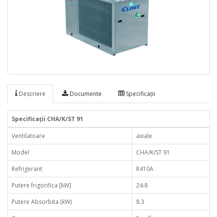
Descriere
Documente
Specificaţii
Specificaţii CHA/K/ST 91
Ventilatoare
axiale
Model
CHA/K/ST 91
Refrigerant
R410A
Putere frigorifica [kW]
24.8
Putere Absorbita (kW)
8.3