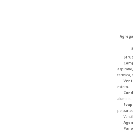
Agrega
Stru
Com
aspiratie,
termica, 
Vent
extern.
Cond
aluminiu.
Evap
pe partea
Ventil t
Agent
Pano