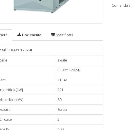
Comanda te
iere
Documente
Specificaţii
caţii CHA/Y 1202-B
toare
axiale
CHA/Y 1202-B
rant
R134a
rigorifica [kW]
221
Absorbita (kW)
80
soare
Surub
ircuite
2
are [V]
400