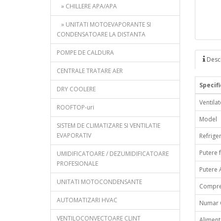
» CHILLERE APA/APA
» UNITATI MOTOEVAPORANTE SI
CONDENSATOARE LA DISTANTA
POMPE DE CALDURA
Descr
CENTRALE TRATARE AER
Specifi
DRY COOLERE
Ventila
ROOFTOP-uri
Model
SISTEM DE CLIMATIZARE SI VENTILATIE
EVAPORATIV
Refrige
Putere f
UMIDIFICATOARE / DEZUMIDIFICATOARE
PROFESIONALE
Putere 
UNITATI MOTOCONDENSANTE
Compre
AUTOMATIZARI HVAC
Numar C
VENTILOCONVECTOARE CLINT
Aliment