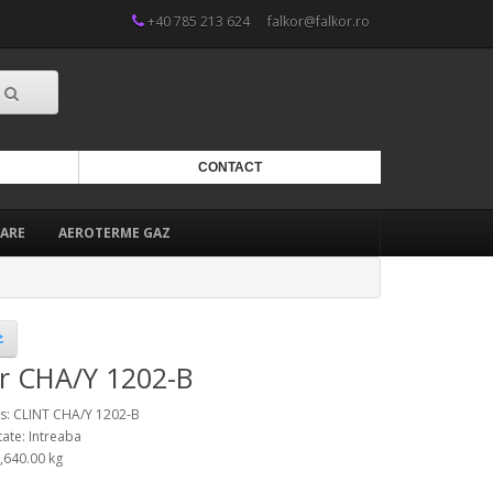
+40 785 213 624
falkor@falkor.ro
CONTACT
ARE
AEROTERME GAZ
er CHA/Y 1202-B
s: CLINT CHA/Y 1202-B
tate: Intreaba
2,640.00 kg