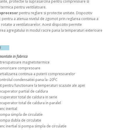
urante, protectie la suprasarcina pentru compresoare si
 termica pentru ventilatoare.
oprocesor
pentru reglare si protectie unitate. Dispozitiv
c pentru a atenua nivelul de zgomot prin reglarea continua a
e rotatie a ventilatoarelor. Acest dispozitiv permite
rea agregatului in modul racire pana la temperaturi exterioare
ORII
montate in fabrica
erupatoare magnetotermice
norizare compresoare
alizarea continua a puterii compresoarelor
0
olul condensatiei pana la -20
C
entru functionare la temperaturi scazute ale apei
erator partial de caldura
uperator total de caldura in serie
uperator total de caldura in paralel
 inertial
a simpla de circulatie
a dubla de circulatie
 inertial si pompa simpla de circulatie