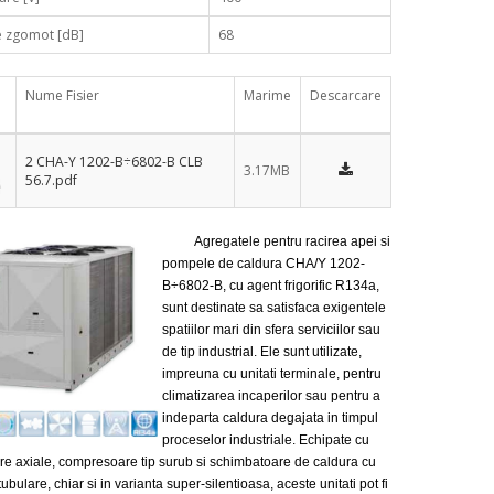
e zgomot [dB]
68
Nume Fisier
Marime
Descarcare
2 CHA-Y 1202-B÷6802-B CLB
3.17MB
56.7.pdf
Agregatele pentru racirea apei si
pompele de caldura CHA/Y 1202-
B÷6802-B, cu agent frigorific R134a,
sunt destinate sa satisfaca exigentele
spatiilor mari din sfera serviciilor sau
de tip industrial. Ele sunt utilizate,
impreuna cu unitati terminale, pentru
climatizarea incaperilor sau pentru a
indeparta caldura degajata in timpul
proceselor industriale. Echipate cu
are axiale, compresoare tip surub si schimbatoare de caldura cu
tubulare, chiar si in varianta super-silentioasa, aceste unitati pot fi