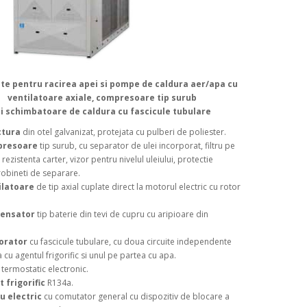
te pentru racirea apei si pompe de caldura aer/apa cu
ventilatoare axiale, compresoare tip surub
si schimbatoare de caldura cu fascicule tubulare
ctura
din otel galvanizat, protejata cu pulberi de poliester.
presoare
tip surub, cu separator de ulei incorporat, filtru pe
 rezistenta carter, vizor pentru nivelul uleiului, protectie
robineti de separare.
ilatoare
de tip axial cuplate direct la motorul electric cu rotor
ensator
tip baterie din tevi de cupru cu aripioare din
orator
cu fascicule tubulare, cu doua circuite independente
 cu agentul frigorific si unul pe partea cu apa.
ermostatic electronic.
 frigorific
R134a.
u electric
cu comutator general cu dispozitiv de blocare a