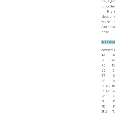
usii, sig
protectie
Micr
electroni
vitezei d
functiona
de 0°C.
ACCES
Accesorii 
IM Intr
SL Inso
RZ Parti
CC Contr
BT Kit p
HR Recup
HRT/S Rec
HRT/P Rec
SP Tanc
PU Pomp
PD Pomp
SPU Tanc