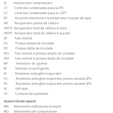
SL Insonorizare compresoare
0
CT Controlul condensatiei pana la 0
C
0
CC Controlul condensatiei pana la -20
C
BT Kit pentru functionare la temperaturi scazute ale apei
HR Recuperator partial de caldura
HRT/S Recuperator total de caldura in serie
HRT/P Recuperator total de caldura in paralel
SP Tanc inertial
PU Pompa simpla de circulatie
PD Pompa dubla de circulatie
SPU Tanc inertial si pompa simpla de circulatie
SPD Tanc inertial si pompa dubla de circulatie
MF Amortizor de zgomot
RF Robineti circuit frigorific
FE Rezistenta antiinghet evaporator
FU Rezistenta antiinghet evaporator pentru varianta SPU
FD Rezistenta antiinghet evaporator pentru varianta SPD
SS Soft start
CP Contacte fara potential
Accesorii livrate separat
MN Manometre inalta/joasa presiune
MO Manometre ulei compresoare