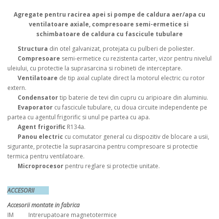
Agregate pentru racirea apei si pompe de caldura aer/apa cu
ventilatoare axiale, compresoare semi-ermetice si
schimbatoare de caldura cu fascicule tubulare
Structura
din otel galvanizat, protejata cu pulberi de poliester.
Compresoare
semi-ermetice cu rezistenta carter, vizor pentru nivelul
uleiului, cu protectie la suprasarcina si robineti de interceptare.
Ventilatoare
de tip axial cuplate direct la motorul electric cu rotor
extern.
Condensator
tip baterie de tevi din cupru cu aripioare din aluminiu.
Evaporator
cu fascicule tubulare, cu doua circuite independente pe
partea cu agentul frigorific si unul pe partea cu apa.
Agent frigorific
R134a.
Panou electric
cu comutator general cu dispozitiv de blocare a usii,
sigurante, protectie la suprasarcina pentru compresoare si protectie
termica pentru ventilatoare.
Microprocesor
pentru reglare si protectie unitate.
ACCESORII
Accesorii montate in fabrica
IM Intrerupatoare magnetotermice