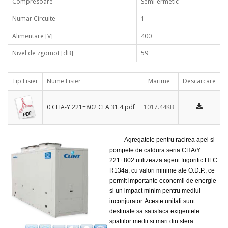
Compresoare
Semi-ermetic
Numar Circuite
1
Alimentare [V]
400
Nivel de zgomot [dB]
59
Tip Fisier
Nume Fisier
Marime
Descarcare
0 CHA-Y 221÷802 CLA 31.4.pdf
1017.44KB
Agregatele pentru racirea apei si
pompele de caldura seria CHA/Y
221÷802 utilizeaza agent frigorific HFC
R134a, cu valori minime ale O.D.P., ce
permit importante economii de energie
si un impact minim pentru mediul
inconjurator. Aceste unitati sunt
destinate sa satisfaca exigentele
spatiilor medii si mari din sfera