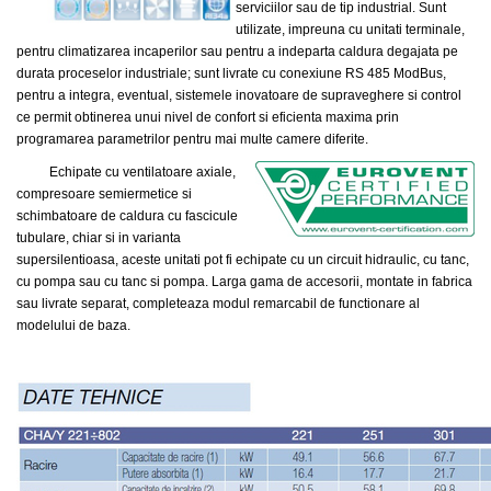
serviciilor sau de tip industrial.
Sunt
utilizate, impreuna cu unitati terminale,
pentru climatizarea incaperilor sau pentru a indeparta caldura degajata pe
durata proceselor industriale; sunt livrate cu conexiune RS 485 ModBus,
pentru a integra, eventual, sistemele inovatoare de supraveghere si control
ce permit obtinerea unui nivel de confort si eficienta maxima prin
programarea parametrilor pentru mai multe camere diferite.
Echipate cu ventilatoare axiale,
compresoare semiermetice si
schimbatoare de caldura cu fascicule
tubulare, chiar si in varianta
supersilentioasa, aceste unitati pot fi echipate cu un circuit hidraulic, cu tanc,
cu pompa sau cu tanc si pompa. Larga gama de accesorii, montate in fabrica
sau livrate separat, completeaza modul remarcabil de functionare al
modelului de baza.