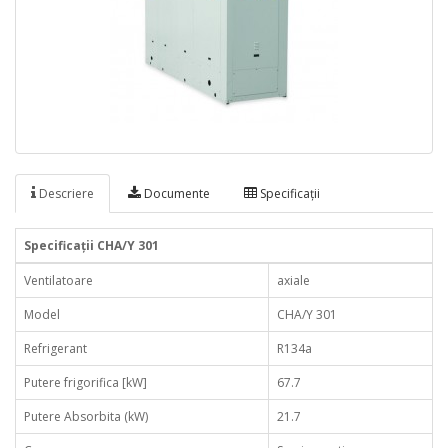
Descriere
Documente
Specificaţii
Specificaţii CHA/Y 301
Ventilatoare
axiale
Model
CHA/Y 301
Refrigerant
R134a
Putere frigorifica [kW]
67.7
Putere Absorbita (kW)
21.7