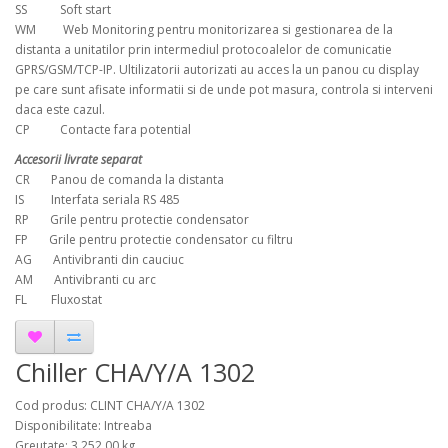
SS Soft start
WM Web Monitoring pentru monitorizarea si gestionarea de la
distanta a unitatilor prin intermediul protocoalelor de comunicatie
GPRS/GSM/TCP-IP. Ultilizatorii autorizati au acces la un panou cu display
pe care sunt afisate informatii si de unde pot masura, controla si interveni
daca este cazul.
CP Contacte fara potential
Accesorii livrate separat
CR Panou de comanda la distanta
IS Interfata seriala RS 485
RP Grile pentru protectie condensator
FP Grile pentru protectie condensator cu filtru
AG Antivibranti din cauciuc
AM Antivibranti cu arc
FL Fluxostat
Chiller CHA/Y/A 1302
Cod produs: CLINT CHA/Y/A 1302
Disponibilitate: Intreaba
Greutate: 3,252.00 kg