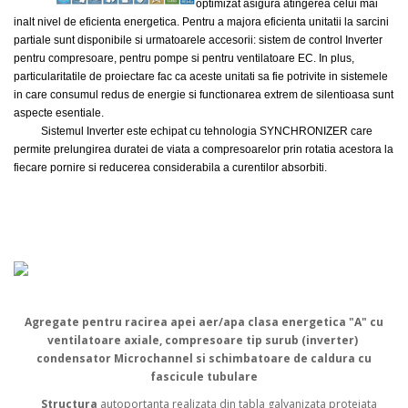
optimizat asigura atingerea celui mai
inalt nivel de eficienta energetica. Pentru a majora eficienta unitatii la sarcini
partiale sunt disponibile si urmatoarele accesorii: sistem de control Inverter
pentru compresoare, pentru pompe si pentru ventilatoare EC. In plus,
particularitatile de proiectare fac ca aceste unitati sa fie potrivite in sistemele
in care consumul redus de energie si functionarea extrem de silentioasa sunt
aspecte esentiale.
Sistemul Inverter este echipat cu tehnologia SYNCHRONIZER care
permite prelungirea duratei de viata a compresoarelor prin rotatia acestora la
fiecare pornire si reducerea considerabila a curentilor absorbiti.
Agregate pentru racirea apei aer/apa clasa energetica "A" cu
ventilatoare axiale, compresoare tip surub (inverter)
condensator Microchannel si schimbatoare de caldura cu
fascicule tubulare
Structura
autoportanta realizata din tabla galvanizata protejata