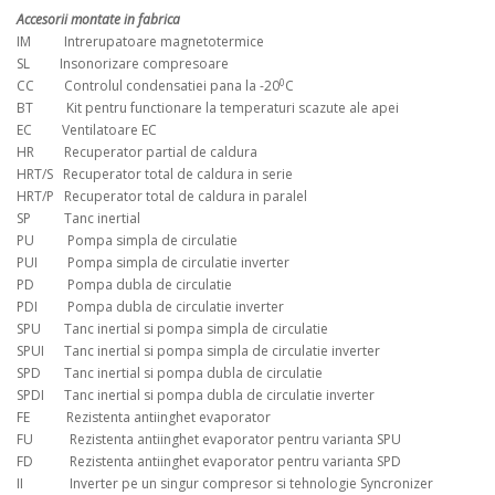
Accesorii montate in fabrica
IM Intrerupatoare magnetotermice
SL Insonorizare compresoare
0
CC Controlul condensatiei pana la -20
C
BT Kit pentru functionare la temperaturi scazute ale apei
EC Ventilatoare EC
HR Recuperator partial de caldura
HRT/S Recuperator total de caldura in serie
HRT/P Recuperator total de caldura in paralel
SP Tanc inertial
PU Pompa simpla de circulatie
PUI Pompa simpla de circulatie inverter
PD Pompa dubla de circulatie
PDI Pompa dubla de circulatie inverter
SPU Tanc inertial si pompa simpla de circulatie
SPUI Tanc inertial si pompa simpla de circulatie inverter
SPD Tanc inertial si pompa dubla de circulatie
SPDI Tanc inertial si pompa dubla de circulatie inverter
FE Rezistenta antiinghet evaporator
FU Rezistenta antiinghet evaporator pentru varianta SPU
FD Rezistenta antiinghet evaporator pentru varianta SPD
II Inverter pe un singur compresor si tehnologie Syncronizer