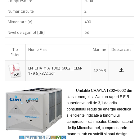
Compresoare
Surub
Numar Circuite
2
Alimentare [V]
400
Nivel de zgomot [dB]
68
Tip
Nume Fisier
Marime
Descarcare
Fisier
EN_CHA_Y_A_1302_6002__CLM-
4.89MB
179.6_REV2.pdf
Unitatile CHA/Y/A 1302÷6002 din
clasa energetica A au un raport E.E.R.
superior valorii de 3,1 datorita
consumului redus de energie electrica
si eficientei ridicate a binomului
compresor - schimbator. Condensatorul
de tip Microchannel, compresoarele
mono-surub cu satelit si noul design