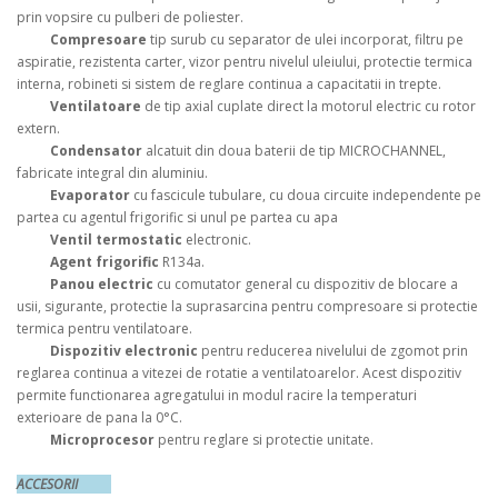
prin vopsire cu pulberi de poliester.
Compresoare
tip surub cu separator de ulei incorporat, filtru pe
aspiratie, rezistenta carter, vizor pentru nivelul uleiului, protectie termica
interna, robineti si sistem de reglare continua a capacitatii in trepte.
Ventilatoare
de tip axial cuplate direct la motorul electric cu rotor
extern.
Condensator
alcatuit din doua baterii de tip MICROCHANNEL,
fabricate integral din aluminiu.
Evaporator
cu fascicule tubulare, cu doua circuite independente pe
partea cu agentul frigorific si unul pe partea cu apa
Ventil termostatic
electronic.
Agent frigorific
R134a.
Panou electric
cu comutator general cu dispozitiv de blocare a
usii, sigurante, protectie la suprasarcina pentru compresoare si protectie
termica pentru ventilatoare.
Dispozitiv electronic
pentru reducerea nivelului de zgomot prin
reglarea continua a vitezei de rotatie a ventilatoarelor. Acest dispozitiv
permite functionarea agregatului in modul racire la temperaturi
exterioare de pana la 0°C.
Microprocesor
pentru reglare si protectie unitate.
ACCESORII