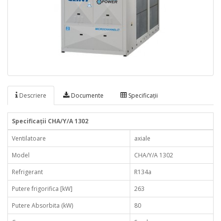
Descriere
Documente
Specificaţii
Specificaţii CHA/Y/A 1302
Ventilatoare
axiale
Model
CHA/Y/A 1302
Refrigerant
R134a
Putere frigorifica [kW]
263
Putere Absorbita (kW)
80