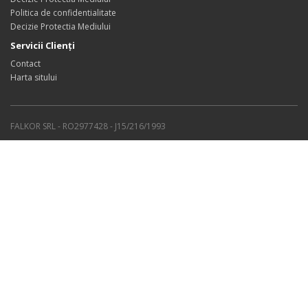
Politica de confidentialitate
Decizie Protectia Mediului
Servicii Clienţi
Contact
Harta sitului
FALKOR SRL - RO2977428 - J15/216/1993