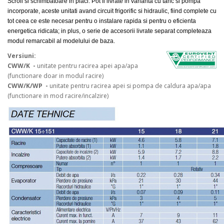
Scroll si schimbatoare in placi. Pot fi livrate in varianta cu tanc si pompa
incorporate, aceste unitati avand circuit frigorific si hidraulic, fiind complete cu
tot ceea ce este necesar pentru o instalare rapida si pentru o eficienta
energetica ridicata; in plus, o serie de accesorii livrate separat completeaza
modul remarcabil al modelului de baza.
Versiuni:
CWW/K -
unitate pentru racirea apei apa/apa
(functionare doar in modul racire)
CWW/K/WP -
unitate pentru racirea apei si pompa de caldura apa/apa
(functionare in mod racire/incalzire)