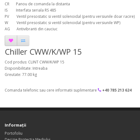
CR Panou de comanda la distanta
IS Interfata seriala RS 485
PV Ventil presostatic si ventil solenoidal (pentru versiunile doar racire)
W Ventil presostatic si ventil solenoidal (pentru versiunile WP)
AG Antivibranti din cauciuc
Chiller CWW/K/WP 15
Cod produs: CLINT CWW/K/WP 15
Disponibilitate: Intreaba
Greutate: 77.00 kg
Comanda telefonic sau cere informatii suplimentare
+40 785 213 624
Informaţii
Portofoliu
Decizie Protectia Mediului