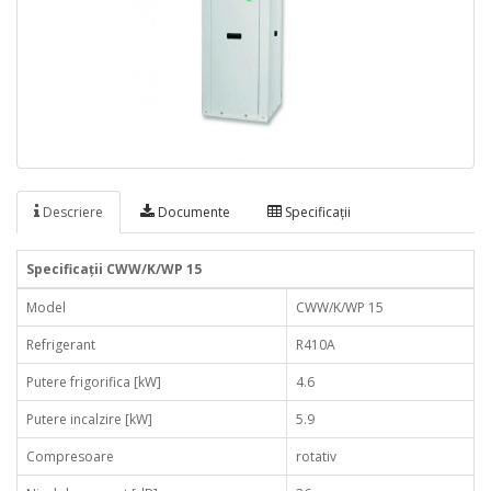
Descriere
Documente
Specificaţii
Specificaţii CWW/K/WP 15
Model
CWW/K/WP 15
Refrigerant
R410A
Putere frigorifica [kW]
4.6
Putere incalzire [kW]
5.9
Compresoare
rotativ