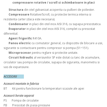
compresoare rotative / scroll si schimbatoare in placi
Structura
din otel galvanizat acoperita cu pulberi de poliester.
Compresoare
Rotative/Scroll, cu protectie termica interna si
rezistenta carter (daca este necesara).
Condensator
in placi din otel inox AISI 316, cu supapa presostatica.
Evaporator
in placi din otel inox AISI 316, complet cu presostat
diferential.
Agent frigorific
R410A.
Panou electric
cu comutator general, cu dispozitiv de blocare a usii,
sigurante si contactoare pentru compresor si pompa (51÷151).
Microprocesor
pentru reglare si protectie unitate.
Circuit hidraulic
al versiunilor SP este dotat cu tanc de acumulare,
circulator sau pompa de circulatie, supapa de siguranta, manometru si
vas de expansiune.
ACCESORII
Accesorii montate in fabrica
BT Kit pentru functionare la temperaturi scazute ale apei
Accesorii livrate separat
PS Pompa de circulatie
PB Presostat de joasa presiune