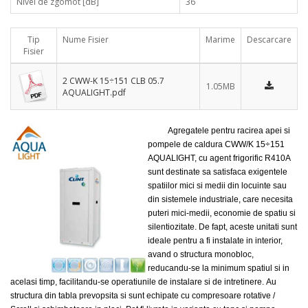
Nivel de zgomot [dB]
36
Tip
Nume Fisier
Marime
Descarcare
Fisier
2 CWW-K 15÷151 CLB 05.7
1.05MB
AQUALIGHT.pdf
Agregatele pentru racirea apei si
pompele de caldura CWW/K 15÷151
AQUALIGHT, cu agent frigorific R410A
sunt destinate sa satisfaca exigentele
spatiilor mici si medii din locuinte sau
din sistemele industriale, care necesita
puteri mici-medii, economie de spatiu si
silentiozitate. De fapt, aceste unitati sunt
ideale pentru a fi instalate in interior,
avand o structura monobloc,
reducandu-se la minimum spatiul si in
acelasi timp, facilitandu-se operatiunile de instalare si de intretinere.
Au
structura din tabla prevopsita si sunt echipate cu compresoare rotative /