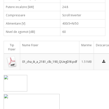
Putere incalzire [kW]
24.8
Compresoare
Scroll Inverter
Alimentare [V]
400/3+N/50
Nivel de zgomot [dB]
60
Tip
Nume Fisier
Marime
Descarca
Fisier
01_cha_ik_a_2181_clb_190_QUegD9I.pdf
1.51MB