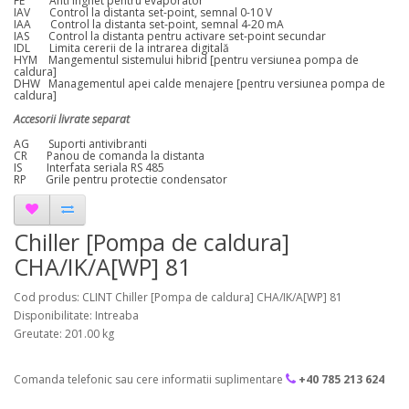
FE Anti inghet pentru evaporator
IAV Control la distanta set-point, semnal 0-10 V
IAA Control la distanta set-point, semnal 4-20 mA
IAS Control la distanta pentru activare set-point secundar
IDL Limita cererii de la intrarea digitală
HYM Mangementul sistemului hibrid [pentru versiunea pompa de
caldura]
DHW Managementul apei calde menajere [pentru versiunea pompa de
caldura]
Accesorii livrate separat
AG Suporti antivibranti
CR Panou de comanda la distanta
IS Interfata seriala RS 485
RP Grile pentru protectie condensator
Chiller [Pompa de caldura]
CHA/IK/A[WP] 81
Cod produs: CLINT Chiller [Pompa de caldura] CHA/IK/A[WP] 81
Disponibilitate: Intreaba
Greutate: 201.00 kg
Comanda telefonic sau cere informatii suplimentare
+40 785 213 624