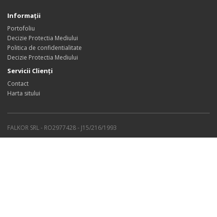
Informaţii
Portofoliu
Decizie Protectia Mediului
Politica de confidentialitate
Decizie Protectia Mediului
Servicii Clienţi
Contact
Harta sitului
FALKOR SRL - RO2977428 - J15/216/1993