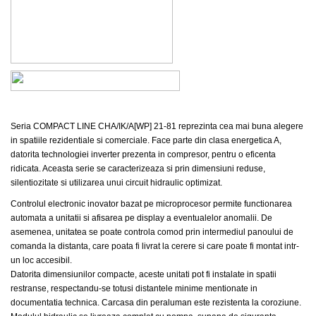
Seria COMPACT LINE CHA/IK/A[WP] 21-81 reprezinta cea mai buna alegere
in spatiile rezidentiale si comerciale. Face parte din clasa energetica A,
datorita technologiei inverter prezenta in compresor, pentru o eficenta
ridicata. Aceasta serie se car
acterizeaza si prin dimensiuni reduse,
silentiozitate si
utilizarea unui circuit hidraulic optimizat.
Controlul electronic inovator bazat pe microprocesor permite functionarea
automata a unitatii si afisarea pe display a eventualelor anomalii. De
asemenea, unitatea se poate controla comod prin intermediul panoului de
comanda la distanta, care poata fi livrat la cerere si care poate fi montat intr-
un loc accesibil.
Datorita dimensiunilor compacte, aceste unitati pot fi instalate in spatii
restranse, respectandu-se totusi distantele minime mentionate in
documentatia technica. Carcasa din peraluman este rezistenta la coroziune.