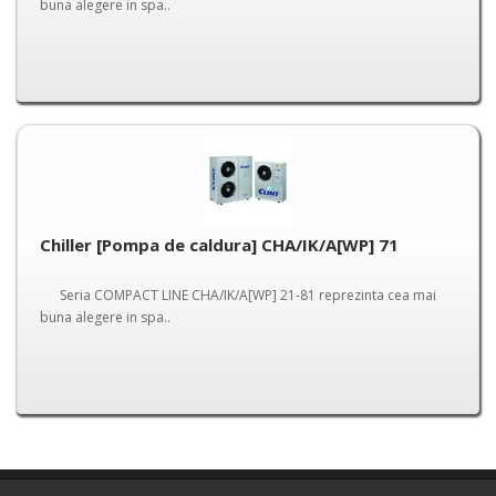
buna alegere in spa..
Chiller [Pompa de caldura] CHA/IK/A[WP] 71
Seria COMPACT LINE CHA/IK/A[WP] 21-81 reprezinta cea mai
buna alegere in spa..