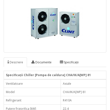
Descriere
Documente
Specificaţii
Specificaţii Chiller [Pompa de caldura] CHA/IK/A[WP] 81
Ventilatoare
Axiale
Model
CHA/IK/A[WP] 81
Refrigerant
R410A
Putere frigorifica [kW]
22.4