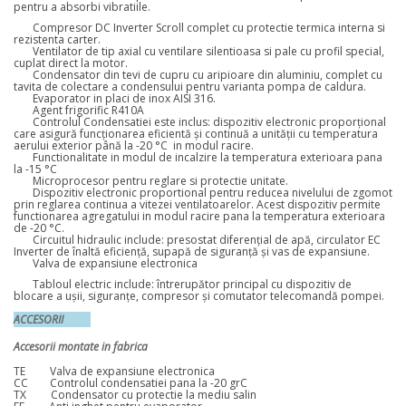
pentru a absorbi vibratiile.
Compresor DC Inverter Scroll complet cu protectie termica interna si
rezistenta carter.
Ventilator de tip axial cu ventilare silentioasa si pale cu profil special,
cuplat direct la motor.
Condensator din tevi de cupru cu aripioare din aluminiu, complet cu
tavita de colectare a condensului pentru varianta pompa de caldura.
Evaporator in placi de inox AISI 316.
Agent frigorific R410A
Controlul Condensatiei este inclus: dispozitiv electronic proporțional
care asigură funcționarea eficientă și continuă a unității cu temperatura
aerului exterior până la -20 °C in modul racire.
Functionalitate in modul de incalzire la temperatura exterioara pana
la -15 °C
Microprocesor pentru reglare si protectie unitate.
Dispozitiv electronic proportional pentru reducea nivelului de zgomot
prin reglarea continua a vitezei ventilatoarelor. Acest dispozitiv permite
functionarea agregatului in modul racire pana la temperatura exterioara
de -20 °C.
Circuitul hidraulic include: presostat diferențial de apă, circulator EC
Inverter de înaltă eficiență, supapă de siguranță și vas de expansiune.
Valva de expansiune electronica
Tabloul electric include: întrerupător principal cu dispozitiv de
blocare a ușii, siguranțe, compresor și comutator telecomandă pompei.
ACCESORII
Accesorii montate in fabrica
TE Valva de expansiune electronica
CC Controlul condensatiei pana la -20 grC
TX Condensator cu protectie la mediu salin