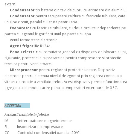
extern.
Condensator
tip baterie din tevi de cupru cu aripioare din aluminiu.
Condensator
pentru recuperare caldura cu fascicule tubulare, cate
unul pe circuit, paralel cu latura pentru apa.
Evaporator
cu fascicule tubulare, cu doua circuite independente pe
partea cu agentul frigorific si unul pe partea cu apa.
Ventil termostatic electronic.
Agent frigorific
R134a.
Panou electric
cu comutator general cu dispozitiv de blocare a usii,
sigurante, protectie la suprasarcina pentru compresoare si protectie
termica pentru ventilatoare.
Microprocesor
pentru reglare si protectie unitate. Dispozitiv
electronic pentru a atenua nivelul de zgomot prin reglarea continua a
vitezei de rotatie a ventilatoarelor. Acest dispozitiv permite functionarea
agregatului in modul racire pana la temperaturi exterioare de 0 °C.
ACCESORII
Accesorii montate in fabrica
IM Intrerupatoare magnetotermice
SL Insonorizare compresoare
0
CC Controlul condensatiei pana la -20
C