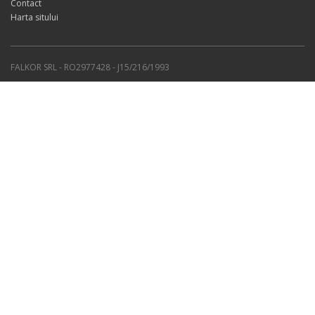
Contact
Harta sitului
FALKOR SRL - RO2977428 - J15/216/1993