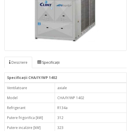
Descriere
Specificaţii
Specificaţii CHA/IY/WP 1402
Ventilatoare
axiale
Model
CHA/IY/WP 1402
Refrigerant
R134a
Putere frigorifica [kW]
312
Putere incalzire [kW]
323