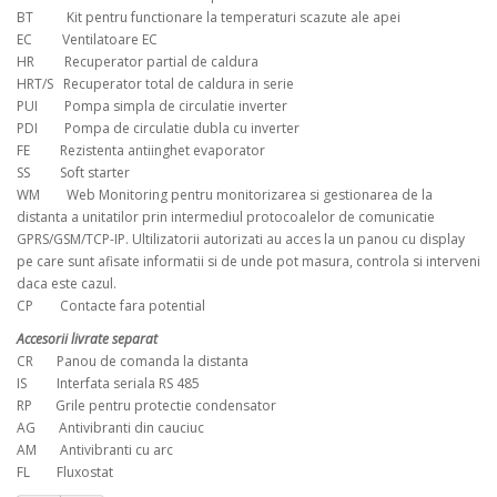
BT Kit pentru functionare la temperaturi scazute ale apei
EC Ventilatoare EC
HR Recuperator partial de caldura
HRT/S Recuperator total de caldura in serie
PUI Pompa simpla de circulatie inverter
PDI Pompa de circulatie dubla cu inverter
FE Rezistenta antiinghet evaporator
SS Soft starter
WM Web Monitoring pentru monitorizarea si gestionarea de la
distanta a unitatilor prin intermediul protocoalelor de comunicatie
GPRS/GSM/TCP-IP. Ultilizatorii autorizati au acces la un panou cu display
pe care sunt afisate informatii si de unde pot masura, controla si interveni
daca este cazul.
CP Contacte fara potential
Accesorii livrate separat
CR Panou de comanda la distanta
IS Interfata seriala RS 485
RP Grile pentru protectie condensator
AG Antivibranti din cauciuc
AM Antivibranti cu arc
FL Fluxostat