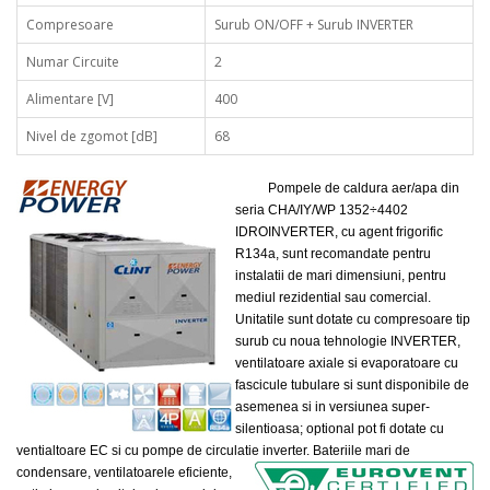
Compresoare
Surub ON/OFF + Surub INVERTER
Numar Circuite
2
Alimentare [V]
400
Nivel de zgomot [dB]
68
Pompele de caldura aer/apa din
seria CHA/IY/WP 1352÷4402
IDROINVERTER, cu agent frigorific
R134a, sunt recomandate pentru
instalatii de mari dimensiuni, pentru
mediul rezidential sau comercial.
Unitatile sunt dotate cu compresoare tip
surub cu noua tehnologie INVERTER,
ventilatoare axiale si evaporatoare cu
fascicule tubulare si sunt disponibile de
asemenea si in versiunea super-
silentioasa; optional pot fi dotate cu
ventialtoare EC si cu pompe de circulatie inverter.
Bateriile mari de
condensare, ventilatoarele eficiente,