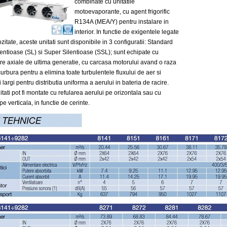
combinate cu unitatile
motoevaporante, cu agent frigorific
R134A (MEA/Y) pentru instalare in
interior. In functie de exigentele legate
ozitate, aceste unitati sunt disponibile in 3 configuratii: Standard
lentioase (SL) si Super Silentioase (SSL); sunt echipate cu
are axiale de ultima generatie, cu carcasa motorului avand o raza
rbura pentru a elimina toate turbulentele fluxului de aer si
largi pentru distributia uniforma a aerului in bateria de racire.
tati pot fi montate cu refularea aerului pe orizontala sau cu
pe verticala, in functie de cerinte.