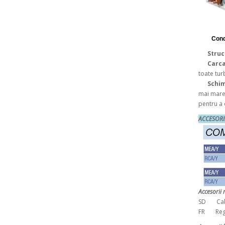
Cond
Stru
Carc
toate tur
Schi
mai mare 
pentru a 
ACCES
Accesorii 
SD Cabla
FR Regla