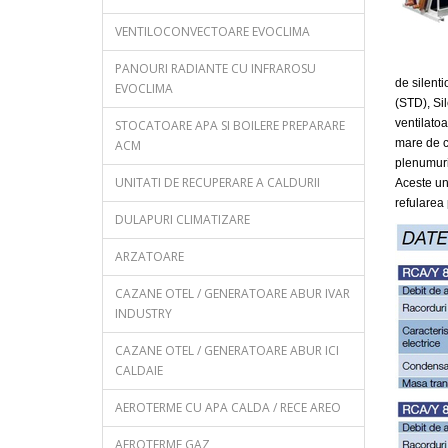
VENTILOCONVECTOARE EVOCLIMA
PANOURI RADIANTE CU INFRAROSU
de silenti
EVOCLIMA
(STD), Si
ventilato
STOCATOARE APA SI BOILERE PREPARARE
mare de cu
ACM
plenumuri 
UNITATI DE RECUPERARE A CALDURII
Aceste uni
refularea 
DULAPURI CLIMATIZARE
ARZATOARE
CAZANE OTEL / GENERATOARE ABUR IVAR
INDUSTRY
CAZANE OTEL / GENERATOARE ABUR ICI
CALDAIE
AEROTERME CU APA CALDA / RECE AREO
AEROTERME GAZ