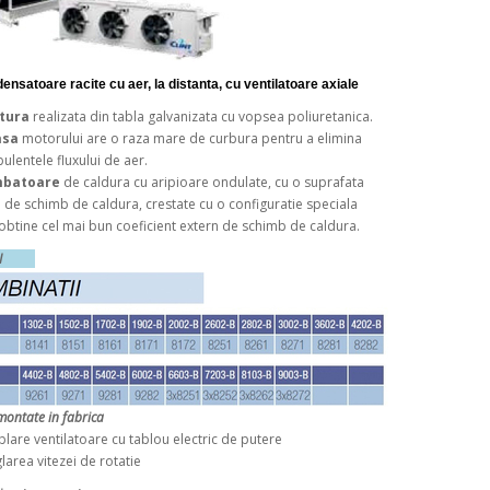
ensatoare racite cu aer, la distanta, cu ventilatoare axiale
ctura
realizata din tabla galvanizata cu vopsea poliuretanica.
asa
motorului are o raza mare de curbura pentru a elimina
bulentele fluxului de aer.
mbatoare
de caldura cu aripioare ondulate, cu o suprafata
de schimb de caldura, crestate cu o configuratie speciala
obtine cel mai bun coeficient extern de schimb de caldura.
ORII
montate in fabrica
re ventilatoare cu tablou electric de putere
rea vitezei de rotatie