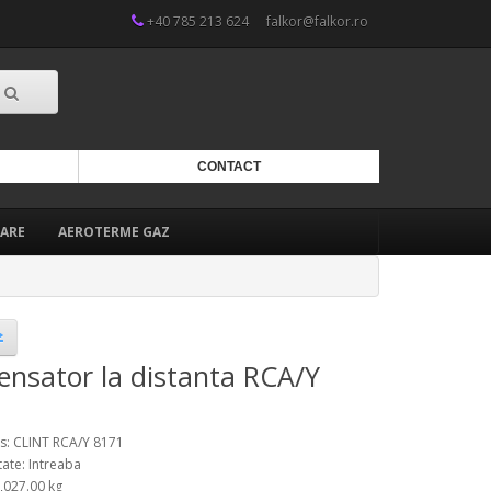
+40 785 213 624
falkor@falkor.ro
CONTACT
ARE
AEROTERME GAZ
nsator la distanta RCA/Y
s: CLINT RCA/Y 8171
tate: Intreaba
1,027.00 kg