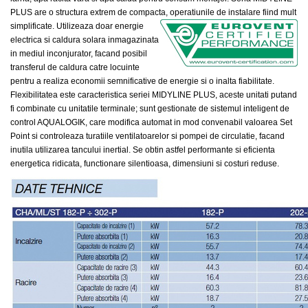
PLUS are o structura extrem de compacta, operatiunile de instalare fiind mult
simplificate.
Utilizeaza doar energie
electrica si caldura solara inmagazinata
in mediul inconjurator, facand posibil
transferul de caldura catre locuinte
pentru a realiza economii semnificative de energie si o inalta fiabilitate.
Flexibilitatea este caracteristica seriei MIDYLINE PLUS, aceste unitati putand
fi combinate cu unitatile terminale; sunt gestionate de sistemul inteligent de
control AQUALOGIK, care modifica automat in mod convenabil valoarea Set
Point si controleaza turatiile ventilatoarelor si pompei de circulatie, facand
inutila utilizarea tancului inertial. Se obtin astfel performante si eficienta
energetica ridicata, functionare silentioasa, dimensiuni si costuri reduse.