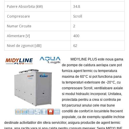
Putere Absorbita (kW)
34.8
Compresoare
Scroll
Numar Circuite
2
Alimentare [V]
400
Nivel de zgomot [dB]
62
MIDYLINE PLUS este noua gama
de pompe de caldura aer/apa care pot
furniza agent termic cu temperatura
maxima de 60°C si pot functiona pana
la temperaturi exterioare de -20°C, cu
compresoare Scroll, ventilatoare axiale
si modul hidraulic incorporat. Unitatea,
proiectata pentru a crea si controla pe
tot parcursul anului cele mai bune
conditii de confort in locuintele frecvent
populate, ca de exemplu spatiile inchise
destinate activitatilor din sfera serviciilor, asigura productie de agent termic
iarna, apa racita vara si apa calda pentru consum menajer. Seria MIDYLINE