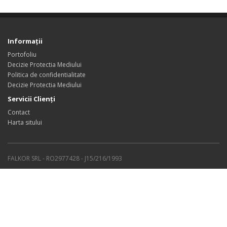
Informaţii
Portofoliu
Decizie Protectia Mediului
Politica de confidentialitate
Decizie Protectia Mediului
Servicii Clienţi
Contact
Harta sitului
FALKOR SRL - RO2977428 - J15/216/1993