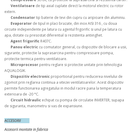
Ventilatoare
de tip axial cuplate direct la motorul electric cu rotor
extern.
Condensator
tip baterie de tevi din cupru cu aripioare din aluminiu.
Evaporator
de tipul in placi brazate, din inox AISI 316 , cu doua
circuite independente pe latura cu agentul frigorific si unul pe latura cu
apa, dotate cu presostat diferential si rezistenta antiinghet.
Agent frigorific
R407C.
Panou electric
cu comutator general, cu dispozitiv de blocare a usii,
sigurante, protectie la suprasarcina pentru compresoare pompa,
protectie termica pentru ventilatoare.
Microprocesor
pentru reglare si protectie unitate prin tehnologia
AQUALOGIK.
Dispozitiv electronic
proportional pentru reducerea nivelului de
zgomot prin reglarea continua a vitezei ventilatoarelor. Acest dispozitiv
permite functionarea agregatului in modul racire pana la temperatura
exterioara de -20 °C.
Circuit hidraulic
echipat cu pompa de circulatie INVERTER, supapa
de siguranta, manometru si vas de expansiune.
ACCESORII
Accesorii montate in fabrica