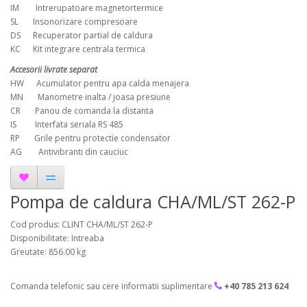
IM Intrerupatoare magnetortermice
SL Insonorizare compresoare
DS Recuperator partial de caldura
KC Kit integrare centrala termica
Accesorii livrate separat
HW Acumulator pentru apa calda menajera
MN Manometre inalta / joasa presiune
CR Panou de comanda la distanta
IS Interfata seriala RS 485
RP Grile pentru protectie condensator
AG Antivibranti din cauciuc
Pompa de caldura CHA/ML/ST 262-P
Cod produs: CLINT CHA/ML/ST 262-P
Disponibilitate: Intreaba
Greutate: 856.00 kg
Comanda telefonic sau cere informatii suplimentare
+40 785 213 624