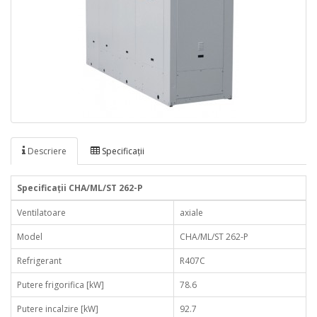
Descriere
Specificaţii
Specificaţii CHA/ML/ST 262-P
Ventilatoare
axiale
Model
CHA/ML/ST 262-P
Refrigerant
R407C
Putere frigorifica [kW]
78.6
Putere incalzire [kW]
92.7