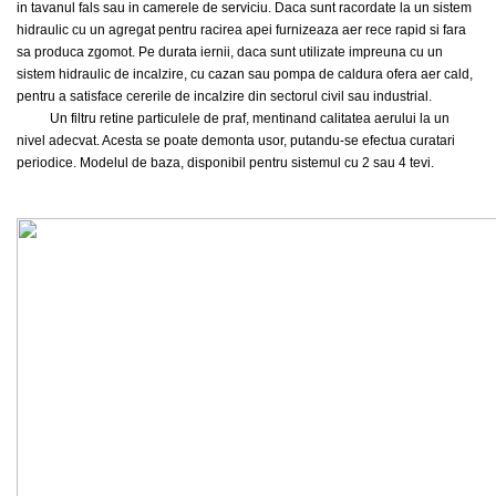
in tavanul fals sau in camerele de serviciu.
Daca sunt racordate la un sistem
hidraulic cu un agregat pentru racirea apei furnizeaza aer rece rapid si fara
sa produca zgomot. Pe durata iernii, daca sunt utilizate impreuna cu un
sistem hidraulic de incalzire, cu cazan sau pompa de caldura ofera aer cald,
pentru a satisface cererile de incalzire din sectorul civil sau industrial.
Un filtru retine particulele de praf, mentinand calitatea aerului la un
nivel adecvat. Acesta se poate demonta usor, putandu-se efectua curatari
periodice. Modelul de baza, disponibil pentru sistemul cu 2 sau 4 tevi.