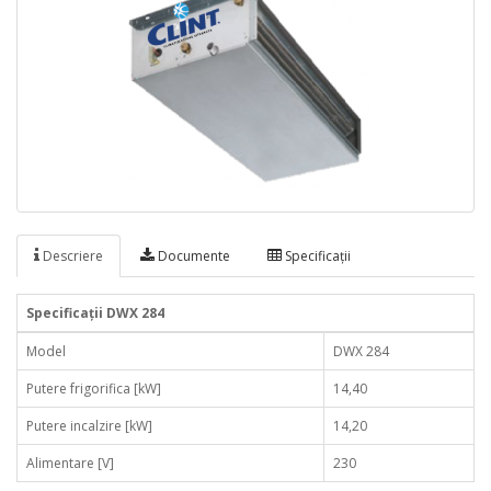
Descriere
Documente
Specificaţii
Specificaţii DWX 284
Model
DWX 284
Putere frigorifica [kW]
14,40
Putere incalzire [kW]
14,20
Alimentare [V]
230