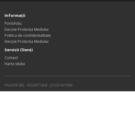
Informaţii
Portofoliu
Decizie Protectia Mediului
Politica de confidentialitate
Decizie Protectia Mediului
Servicii Clienţi
Contact
Harta sitului
FALKOR SRL - RO2977428 - J15/216/1993