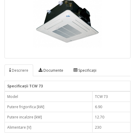
Descriere
Documente
Specificaţii
Specificaţii TCW 73
Model
TCW 73
Putere frigorifica [kW]
6.90
Putere incalzire [kW]
12.70
Alimentare [V]
230