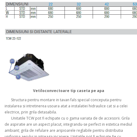
Vetiloconvectoare tip caseta pe apa
Structura pentru montare in tavan fals special conceputa pentru
instalarea si intretinerea usoara atat a instalatiei hidraulice cat si a celei
electrice, prin grila detasabila.
Unitatile TCW pot fi echipate cu o gama variata de de accesorii. Grila
de aspiratie are un aspect placut, integrandu-se perfect in estetica mediul
ambiant; grila de refulare are aripioarele reglabile pentru distributia
uniforma aerului in intreaga incapere. Unitatile pot fi echipate fie cu