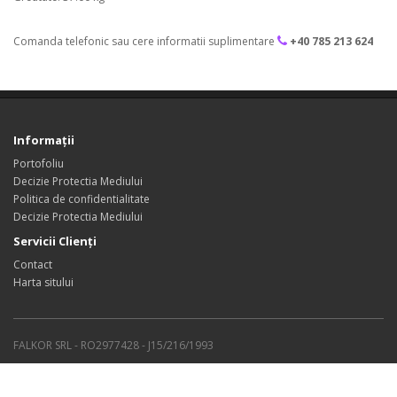
Comanda telefonic sau cere informatii suplimentare
+40 785 213 624
Informaţii
Portofoliu
Decizie Protectia Mediului
Politica de confidentialitate
Decizie Protectia Mediului
Servicii Clienţi
Contact
Harta sitului
FALKOR SRL - RO2977428 - J15/216/1993