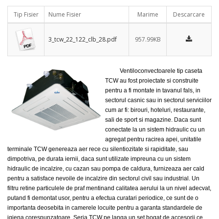
Tip Fisier
Nume Fisier
Marime
Descarcare
3_tcw_22_122_clb_28.pdf
957.99KB
Ventiloconvectoarele tip caseta
TCW au fost proiectate si construite
pentru a fi montate in tavanul fals, in
sectorul casnic sau in sectorul serviciilor
cum ar fi: birouri, hoteluri, restaurante,
sali de sport si magazine. Daca sunt
conectate la un sistem hidraulic cu un
agregat pentru racirea apei, unitatile
terminale TCW genereaza aer rece cu silentiozitate si rapiditate, sau
dimpotriva, pe durata iernii, daca sunt utilizate impreuna cu un sistem
hidraulic de incalzire, cu cazan sau pompa de caldura, furnizeaza aer cald
pentru a satisface nevoile de incalzire din sectorul civil sau industrial. Un
filtru retine particulele de praf mentinand calitatea aerului la un nivel adecvat,
putand fi demontat usor, pentru a efectua curatari periodice, ce sunt de o
importanta deosebita in camerele locuite pentru a garanta standardele de
igiena corespunzatoare. Seria TCW pe langa un set bogat de accesorii ce