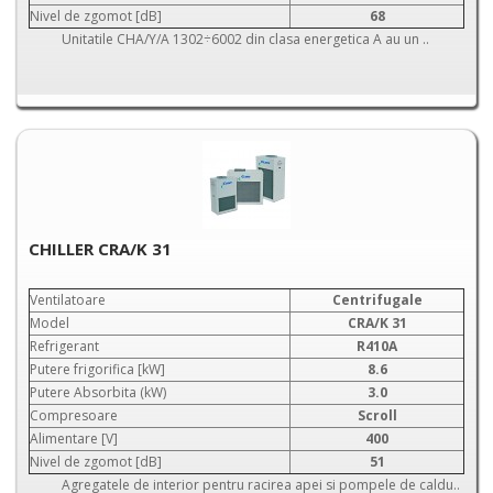
Nivel de zgomot [dB]
68
Unitatile CHA/Y/A 1302÷6002 din clasa energetica A au un ..
CHILLER CRA/K 31
Ventilatoare
Centrifugale
Model
CRA/K 31
Refrigerant
R410A
Putere frigorifica [kW]
8.6
Putere Absorbita (kW)
3.0
Compresoare
Scroll
Alimentare [V]
400
Nivel de zgomot [dB]
51
Agregatele de interior pentru racirea apei si pompele de caldu..