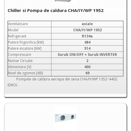
Chiller si Pompa de caldura CHA/IY/WP 1952
Ventilatoare
axiale
Model
CHA/IY/WP 1952
Refrigerant
R134a
Putere frigorifica [kW]
484
Putere incalzire [kW]
514
Compresoare
Surub ON/OFF + Surub INVERTER
Numar Circuite
2
Alimentare [V]
400
Nivel de zgomot [dB]
69
Pompele de caldura aer/apa din seria CHA/IY/WP 1352÷4402
IDROI..