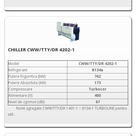
CHILLER CWW/TTY/DR 4202-1
Model
CWW/TTY/DR 4202-1
Refrigerant
R134a
Putere frigorifica [kW]
762
Putere Absorbita (kW)
173
Compresoare
Turbocor
Alimentare [V]
400
Nivel de zgomot [dB]
67
Noile agregate CWW/TTY/DR 1401-1 ÷ 6104-1 TURBOLINE pentru
util..