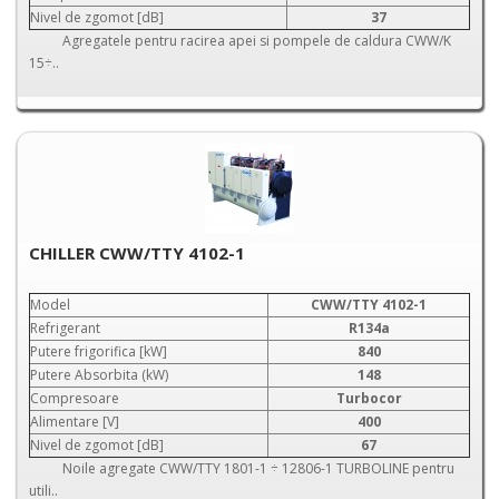
Nivel de zgomot [dB]
37
Agregatele pentru racirea apei si pompele de caldura CWW/K
15÷..
CHILLER CWW/TTY 4102-1
Model
CWW/TTY 4102-1
Refrigerant
R134a
Putere frigorifica [kW]
840
Putere Absorbita (kW)
148
Compresoare
Turbocor
Alimentare [V]
400
Nivel de zgomot [dB]
67
Noile agregate CWW/TTY 1801-1 ÷ 12806-1 TURBOLINE pentru
utili..