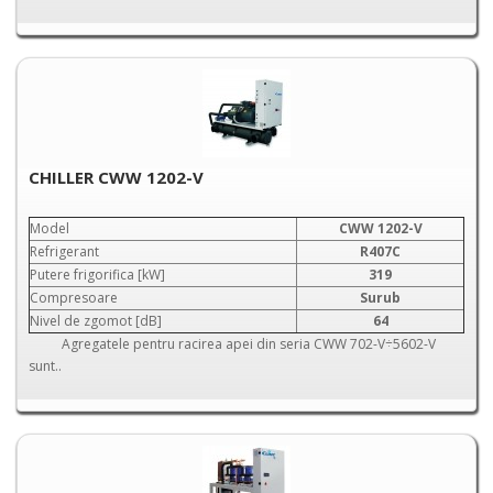
CHILLER CWW 1202-V
Model
CWW 1202-V
Refrigerant
R407C
Putere frigorifica [kW]
319
Compresoare
Surub
Nivel de zgomot [dB]
64
Agregatele pentru racirea apei din seria CWW 702-V÷5602-V
sunt..