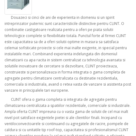
Douazeci si cinci de ani de experienta in domeniu si un spirit
intreprinzator puternic sunt caracteristicile distinctive pentru CLINT. O
combinatie castigatoare realizata pentru a oferi pe piata solutii
tehnologice complete si flexibilitate totala. Punctul forte al firmei CLINT
este capacitatea sa de a oferi solutii optime in masura sa satisfaca
celemai sofisticate proiecte si cele mai inalte exigente, in special pentru
instalatiile mari. Combinand experienta indelungata din domeniul
climatizarii cu apa racita in sistem centralizat cu tehnologia avansata si
solutiile inovatoare de cercetare si dezvoltare, CLINT proiecteaza,
construieste si personalizeaza in forma integrata o gama completa de
agregate pentru climatizare centralizata cu destinatie rezidentiala,
comerciala si industriala, avand o retea vasta de vanzare si asistenta post
vanzare in principalele tari europene.
CLINT ofera o gama completa si integrata de agregate pentru
climatizarea centralizata a spatiilor rezidentiale, comerciale si industriale.
Ampla oferta CLINT impreuna cu o vasta gama de solutii de cel mai inalt
nivel pot satisface exigentele pietei si ale clientilor finali. Incepand cu
ventiloconvectoarele si continuand cu agregatele de racire, pompele de
caldura si cu unitatile tip roof-top, capacitatea si profesionalismul CLINT
asigura clientilor produse la cel mai inalt standard calitativ, o eficienta