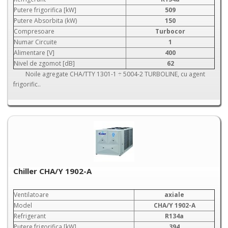
Putere frigorifica [kW]
509
Putere Absorbita (kW)
150
Compresoare
Turbocor
Numar Circuite
1
Alimentare [V]
400
Nivel de zgomot [dB]
62
Noile agregate CHA/TTY 1301-1 ÷ 5004-2 TURBOLINE, cu agent
frigorific..
Chiller CHA/Y 1902-A
Ventilatoare
axiale
Model
CHA/Y 1902-A
Refrigerant
R134a
Putere frigorifica [kW]
394