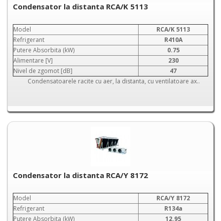
Condensator la distanta RCA/K 5113
Model
RCA/K 5113
Refrigerant
R410A
Putere Absorbita (kW)
0.75
Alimentare [V]
230
Nivel de zgomot [dB]
47
Condensatoarele racite cu aer, la distanta, cu ventilatoare ax..
Condensator la distanta RCA/Y 8172
Model
RCA/Y 8172
Refrigerant
R134a
Putere Absorbita (kW)
12.95