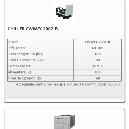
CHILLER CWW/Y 2002-B
Model
CWW/Y 2002-B
Refrigerant
R134a
Putere frigorifica [kW]
488
Putere Absorbita (kW)
99
Compresoare
Surub
Alimentare [V]
400
Nivel de zgomot [dB]
69
Agregatele pentru racirea apei din seria CWW/Y 1302-B÷9003-B,
..