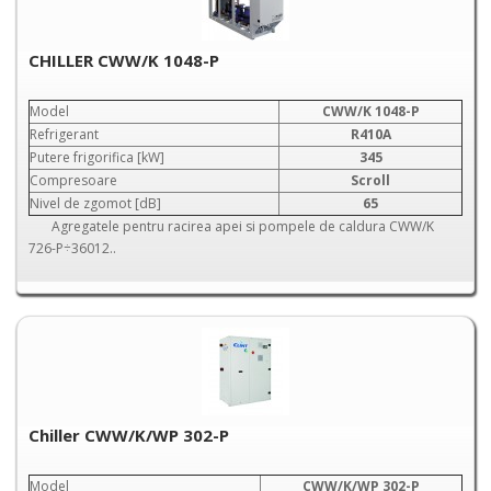
CHILLER CWW/K 1048-P
Model
CWW/K 1048-P
Refrigerant
R410A
Putere frigorifica [kW]
345
Compresoare
Scroll
Nivel de zgomot [dB]
65
Agregatele pentru racirea apei si pompele de caldura CWW/K
726-P÷36012..
Chiller CWW/K/WP 302-P
Model
CWW/K/WP 302-P