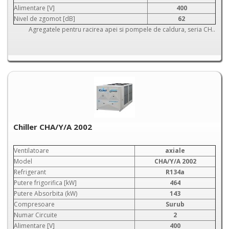
Alimentare [V]
400
Nivel de zgomot [dB]
62
Agregatele pentru racirea apei si pompele de caldura, seria CH..
Chiller CHA/Y/A 2002
Ventilatoare
axiale
Model
CHA/Y/A 2002
Refrigerant
R134a
Putere frigorifica [kW]
464
Putere Absorbita (kW)
143
Compresoare
Surub
Numar Circuite
2
Alimentare [V]
400