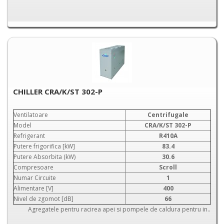
CHILLER CRA/K/ST 302-P
Ventilatoare
Centrifugale
Model
CRA/K/ST 302-P
Refrigerant
R410A
Putere frigorifica [kW]
83.4
Putere Absorbita (kW)
30.6
Compresoare
Scroll
Numar Circuite
1
Alimentare [V]
400
Nivel de zgomot [dB]
66
Agregatele pentru racirea apei si pompele de caldura pentru in..