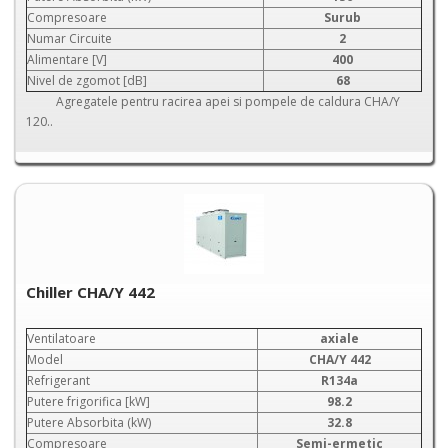
Compresoare
Surub
Numar Circuite
2
Alimentare [V]
400
Nivel de zgomot [dB]
68
Agregatele pentru racirea apei si pompele de caldura CHA/Y
120..
Chiller CHA/Y 442
Ventilatoare
axiale
Model
CHA/Y 442
Refrigerant
R134a
Putere frigorifica [kW]
98.2
Putere Absorbita (kW)
32.8
Compresoare
Semi-ermetic