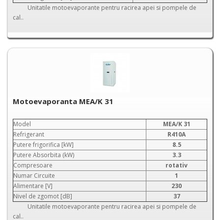
Unitatile motoevaporante pentru racirea apei si pompele de
cal..
Motoevaporanta MEA/K 31
Model
MEA/K 31
Refrigerant
R410A
Putere frigorifica [kW]
8.5
Putere Absorbita (kW)
3.3
Compresoare
rotativ
Numar Circuite
1
Alimentare [V]
230
Nivel de zgomot [dB]
37
Unitatile motoevaporante pentru racirea apei si pompele de
cal..