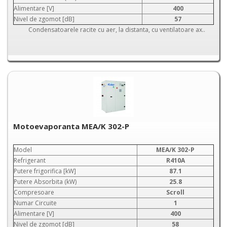
Alimentare [V]
400
Nivel de zgomot [dB]
57
Condensatoarele racite cu aer, la distanta, cu ventilatoare ax..
Motoevaporanta MEA/K 302-P
Model
MEA/K 302-P
Refrigerant
R410A
Putere frigorifica [kW]
87.1
Putere Absorbita (kW)
25.8
Compresoare
Scroll
Numar Circuite
1
Alimentare [V]
400
Nivel de zgomot [dB]
58