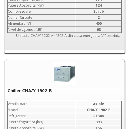
Putere Absorbita (kW)
124
Compresoare
Surub
Numar Circuite
2
Alimentare [V]
400
Nivel de zgomot [dB]
68
Unitatile CHA/Y 1202-A÷4202-A din clasa energetica “A” prezint..
Chiller CHA/Y 1902-B
Ventilatoare
axiale
Model
CHA/Y 1902-B
Refrigerant
R134a
Putere frigorifica [kW]
393
Putere Absorbita (kW)
156