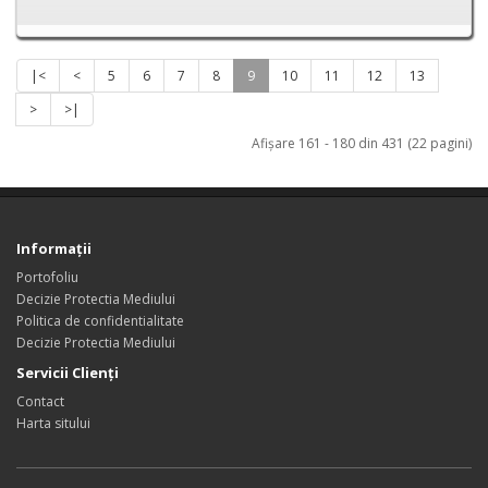
|<
<
5
6
7
8
9
10
11
12
13
>
>|
Afişare 161 - 180 din 431 (22 pagini)
Informaţii
Portofoliu
Decizie Protectia Mediului
Politica de confidentialitate
Decizie Protectia Mediului
Servicii Clienţi
Contact
Harta sitului