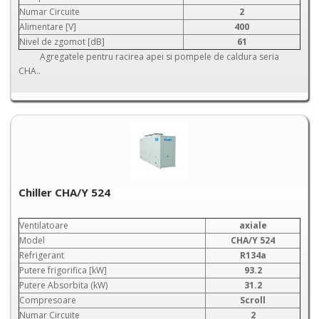
Numar Circuite
2
Alimentare [V]
400
Nivel de zgomot [dB]
61
Agregatele pentru racirea apei si pompele de caldura seria
CHA..
Chiller CHA/Y 524
Ventilatoare
axiale
Model
CHA/Y 524
Refrigerant
R134a
Putere frigorifica [kW]
93.2
Putere Absorbita (kW)
31.2
Compresoare
Scroll
Numar Circuite
2