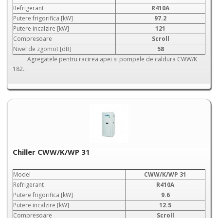
Refrigerant
R410A
Putere frigorifica [kW]
97.2
Putere incalzire [kW]
121
Compresoare
Scroll
Nivel de zgomot [dB]
58
Agregatele pentru racirea apei si pompele de caldura CWW/K
182..
Chiller CWW/K/WP 31
Model
CWW/K/WP 31
Refrigerant
R410A
Putere frigorifica [kW]
9.6
Putere incalzire [kW]
12.5
Compresoare
Scroll