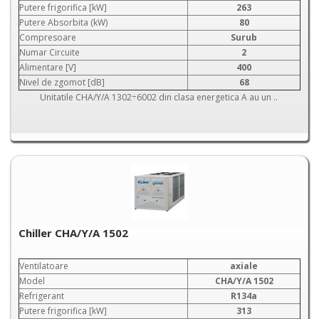
Putere frigorifica [kW]
263
Putere Absorbita (kW)
80
Compresoare
Surub
Numar Circuite
2
Alimentare [V]
400
Nivel de zgomot [dB]
68
Unitatile CHA/Y/A 1302÷6002 din clasa energetica A au un ..
Chiller CHA/Y/A 1502
Ventilatoare
axiale
Model
CHA/Y/A 1502
Refrigerant
R134a
Putere frigorifica [kW]
313