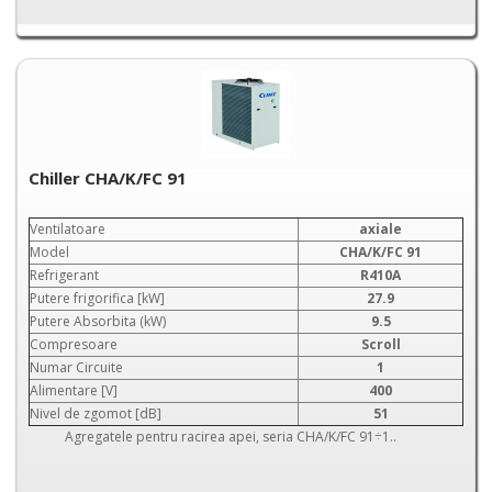
Chiller CHA/K/FC 91
Ventilatoare
axiale
Model
CHA/K/FC 91
Refrigerant
R410A
Putere frigorifica [kW]
27.9
Putere Absorbita (kW)
9.5
Compresoare
Scroll
Numar Circuite
1
Alimentare [V]
400
Nivel de zgomot [dB]
51
Agregatele pentru racirea apei, seria CHA/K/FC 91÷1..