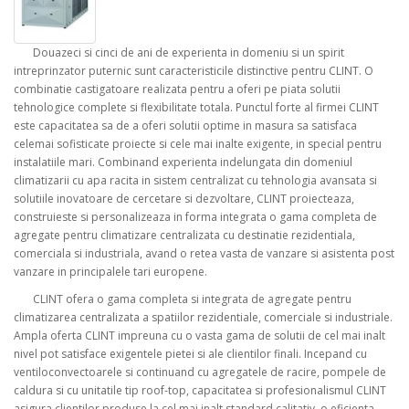
Douazeci si cinci de ani de experienta in domeniu si un spirit
intreprinzator puternic sunt caracteristicile distinctive pentru CLINT. O
combinatie castigatoare realizata pentru a oferi pe piata solutii
tehnologice complete si flexibilitate totala. Punctul forte al firmei CLINT
este capacitatea sa de a oferi solutii optime in masura sa satisfaca
celemai sofisticate proiecte si cele mai inalte exigente, in special pentru
instalatiile mari. Combinand experienta indelungata din domeniul
climatizarii cu apa racita in sistem centralizat cu tehnologia avansata si
solutiile inovatoare de cercetare si dezvoltare, CLINT proiecteaza,
construieste si personalizeaza in forma integrata o gama completa de
agregate pentru climatizare centralizata cu destinatie rezidentiala,
comerciala si industriala, avand o retea vasta de vanzare si asistenta post
vanzare in principalele tari europene.
CLINT ofera o gama completa si integrata de agregate pentru
climatizarea centralizata a spatiilor rezidentiale, comerciale si industriale.
Ampla oferta CLINT impreuna cu o vasta gama de solutii de cel mai inalt
nivel pot satisface exigentele pietei si ale clientilor finali. Incepand cu
ventiloconvectoarele si continuand cu agregatele de racire, pompele de
caldura si cu unitatile tip roof-top, capacitatea si profesionalismul CLINT
asigura clientilor produse la cel mai inalt standard calitativ, o eficienta