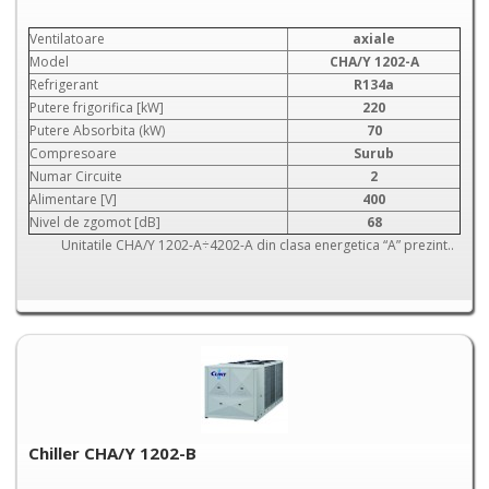
Ventilatoare
axiale
Model
CHA/Y 1202-A
Refrigerant
R134a
Putere frigorifica [kW]
220
Putere Absorbita (kW)
70
Compresoare
Surub
Numar Circuite
2
Alimentare [V]
400
Nivel de zgomot [dB]
68
Unitatile CHA/Y 1202-A÷4202-A din clasa energetica “A” prezint..
Chiller CHA/Y 1202-B