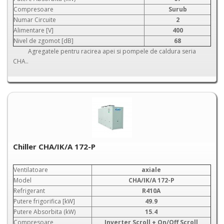
Compresoare
Surub
Numar Circuite
2
Alimentare [V]
400
Nivel de zgomot [dB]
68
Agregatele pentru racirea apei si pompele de caldura seria
CHA..
Chiller CHA/IK/A 172-P
Ventilatoare
axiale
Model
CHA/IK/A 172-P
Refrigerant
R410A
Putere frigorifica [kW]
49.9
Putere Absorbita (kW)
15.4
Compresoare
Inverter Scroll + On/Off Scroll