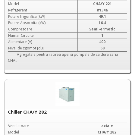
Model
CHA/Y 221
Refrigerant
R134a
Putere frigorifica [kW]
49.1
Putere Absorbita (kW)
16.4
Compresoare
Semi-ermetic
Numar Circuite
1
Alimentare [V]
400
Nivel de zgomot [dB]
58
Agregatele pentru racirea apei si pompele de caldura seria
CHA..
Chiller CHA/Y 282
Ventilatoare
axiale
Model
CHA/Y 282