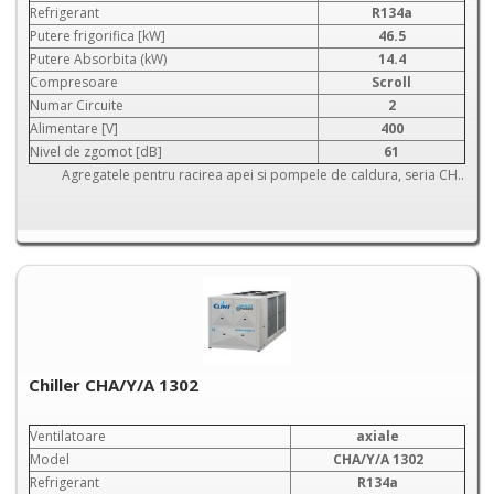
Refrigerant
R134a
Putere frigorifica [kW]
46.5
Putere Absorbita (kW)
14.4
Compresoare
Scroll
Numar Circuite
2
Alimentare [V]
400
Nivel de zgomot [dB]
61
Agregatele pentru racirea apei si pompele de caldura, seria CH..
Chiller CHA/Y/A 1302
Ventilatoare
axiale
Model
CHA/Y/A 1302
Refrigerant
R134a