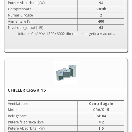
Putere Absorbita (kW)
94
Compresoare
Surub
Numar Circuite
2
Alimentare [V]
400
Nivel de zgomot [dB]
68
Unitatile CHA/Y/A 1302÷6002 din clasa energetica A au un ..
CHILLER CRA/K 15
Ventilatoare
Centrifugale
Model
CRA/K 15
Refrigerant
R410A
Putere frigorifica [kW]
4.2
Putere Absorbita (kW)
1.5