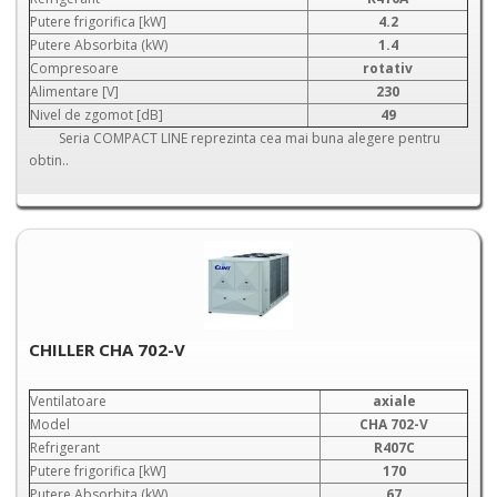
Putere frigorifica [kW]
4.2
Putere Absorbita (kW)
1.4
Compresoare
rotativ
Alimentare [V]
230
Nivel de zgomot [dB]
49
Seria COMPACT LINE reprezinta cea mai buna alegere pentru
obtin..
CHILLER CHA 702-V
Ventilatoare
axiale
Model
CHA 702-V
Refrigerant
R407C
Putere frigorifica [kW]
170
Putere Absorbita (kW)
67