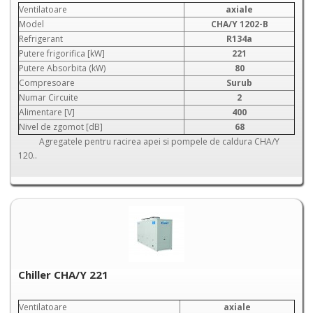
Ventilatoare
axiale
Model
CHA/Y 1202-B
Refrigerant
R134a
Putere frigorifica [kW]
221
Putere Absorbita (kW)
80
Compresoare
Surub
Numar Circuite
2
Alimentare [V]
400
Nivel de zgomot [dB]
68
Agregatele pentru racirea apei si pompele de caldura CHA/Y
120..
Chiller CHA/Y 221
Ventilatoare
axiale