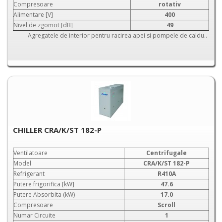
Compresoare
rotativ
Alimentare [V]
400
Nivel de zgomot [dB]
49
Agregatele de interior pentru racirea apei si pompele de caldu..
CHILLER CRA/K/ST 182-P
Ventilatoare
Centrifugale
Model
CRA/K/ST 182-P
Refrigerant
R410A
Putere frigorifica [kW]
47.6
Putere Absorbita (kW)
17.0
Compresoare
Scroll
Numar Circuite
1