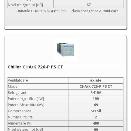
Nivel de zgomot [dB]
67
Unitatile CHA/IK/A 674-P÷2356-P, clasa energetica A, sunt cara..
Chiller CHA/K 726-P PS CT
Ventilatoare
axiale
Model
CHA/K 726-P PS CT
Refrigerant
R410A
Putere frigorifica [kW]
199
Putere Absorbita (kW)
69
Compresoare
Scroll
Numar Circuite
2
Alimentare [V]
400
Nivel de zgomot [dB]
66