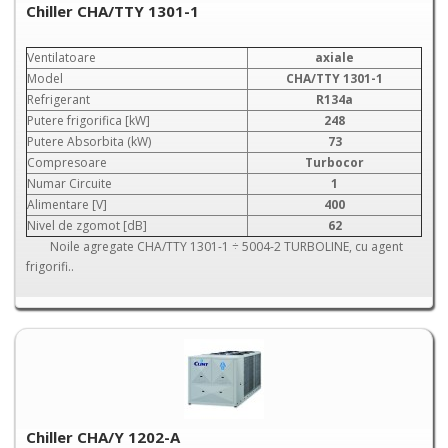
Chiller CHA/TTY 1301-1
Ventilatoare
axiale
Model
CHA/TTY 1301-1
Refrigerant
R134a
Putere frigorifica [kW]
248
Putere Absorbita (kW)
73
Compresoare
Turbocor
Numar Circuite
1
Alimentare [V]
400
Nivel de zgomot [dB]
62
Noile agregate CHA/TTY 1301-1 ÷ 5004-2 TURBOLINE, cu agent
frigorifi..
Chiller CHA/Y 1202-A