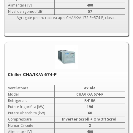
Alimentare [V]
400
Nivel de zgomot [dB]
57
Agregate pentru racirea apei CHA/IK/A 172-P÷574-P, clasa ..
Chiller CHA/IK/A 674-P
Ventilatoare
axiale
Model
CHA/IK/A 674-P
Refrigerant
R410A
Putere frigorifica [kW]
196
Putere Absorbita (kW)
60
Compresoare
Inverter Scroll + On/Off Scroll
Numar Circuite
2
Alimentare [V]
400