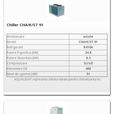
Chiller CHA/K/ST 91
Ventilatoare
axiale
Model
CHA/K/ST 91
Refrigerant
R410A
Putere frigorifica [kW]
24.8
Putere Absorbita (kW)
8.3
Compresoare
Scroll
Alimentare [V]
400
Nivel de zgomot [dB]
51
AQUALIGHT reprezinta solutia ideala pentru climatizarea m..