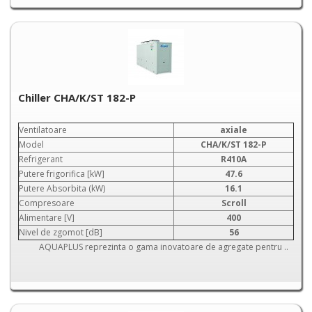
Chiller CHA/K/ST 182-P
Ventilatoare
axiale
Model
CHA/K/ST 182-P
Refrigerant
R410A
Putere frigorifica [kW]
47.6
Putere Absorbita (kW)
16.1
Compresoare
Scroll
Alimentare [V]
400
Nivel de zgomot [dB]
56
AQUAPLUS reprezinta o gama inovatoare de agregate pentru ..