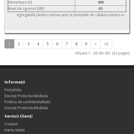
Alimentare [V]
400
Nivel de zgomot [dB]
65
Agregatele pentru racirea apei si pompele de caldura pentru in..
1
2
3
4
5
6
7
8
9
>
>|
Afişare 1 - 20 din 431 (22 pagini)
Informaţii
Portofoliu
Decizie Protectia Mediului
Politica de confidentialitate
Decizie Protectia Mediului
Servicii Clienţi
Contact
Harta sitului