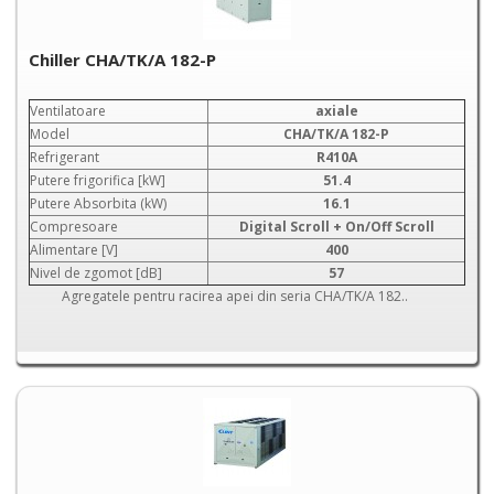
Chiller CHA/TK/A 182-P
Ventilatoare
axiale
Model
CHA/TK/A 182-P
Refrigerant
R410A
Putere frigorifica [kW]
51.4
Putere Absorbita (kW)
16.1
Compresoare
Digital Scroll + On/Off Scroll
Alimentare [V]
400
Nivel de zgomot [dB]
57
Agregatele pentru racirea apei din seria CHA/TK/A 182..