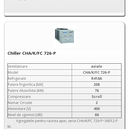
Chiller CHA/K/FC 726-P
Ventilatoare
axiale
Model
CHA/K/FC 726-P
Refrigerant
R410A
Putere frigorifica [kW]
208
Putere Absorbita (kW)
76
Compresoare
Scroll
Numar Circuite
2
Alimentare [V]
400
Nivel de zgomot [dB]
66
Agregatele pentru racirea apei, seria CHA/K/FC 726-P÷36012-P
M..