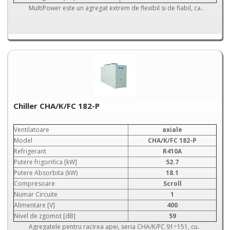
MultiPower este un agregat extrem de flexibil si de fiabil, ca..
Chiller CHA/K/FC 182-P
Ventilatoare
axiale
Model
CHA/K/FC 182-P
Refrigerant
R410A
Putere frigorifica [kW]
52.7
Putere Absorbita (kW)
18.1
Compresoare
Scroll
Numar Circuite
1
Alimentare [V]
400
Nivel de zgomot [dB]
59
Agregatele pentru racirea apei, seria CHA/K/FC 91÷151, cu..